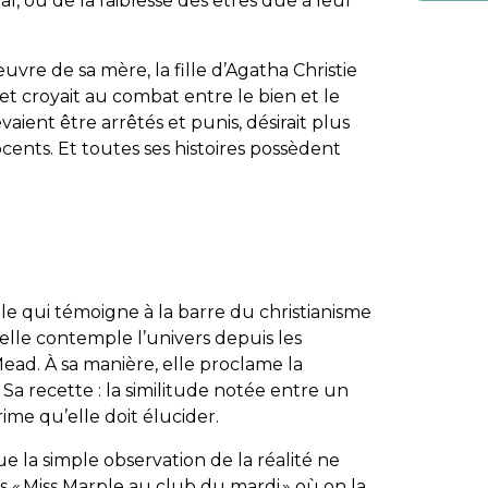
l, ou de la faiblesse des êtres due à leur
vre de sa mère, la fille d’Agatha Christie
 et croyait au combat entre le bien et le
vaient être arrêtés et punis, désirait plus
ocents. Et toutes ses histoires possèdent
ple qui témoigne à la barre du christianisme
elle contemple l’univers depuis les
Mead. À sa manière, elle proclame la
a recette : la similitude notée entre un
rime qu’elle doit élucider.
e la simple observation de la réalité ne
s «
Miss Marple au club du mardi
» où on la