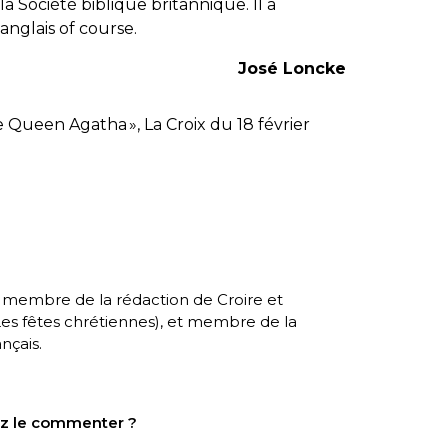
la Société biblique britannique. Il a
 anglais
of course
.
José Loncke
e Queen Agatha
», La Croix du 18 février
, membre de la rédaction de Croire et
es fêtes chrétiennes
), et membre de la
nçais.
tez le commenter ?