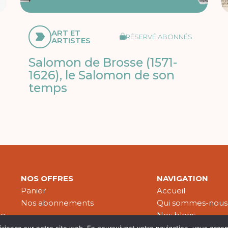
ART ET
RÉSERVÉ ABONNÉS
ARTISTES
Salomon de Brosse (1571-
1626), le Salomon de son
temps
NOS OFFRES
NAVIGATION
Panier
Accueil
Nos abonnements
Qui sommes-nous
le
Nos blogs
Nos publications