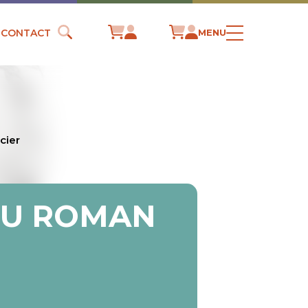
CONTACT
MENU
cier
 DU ROMAN