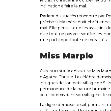
la vision chrétienne du bien et du ma
inclination à faire le mal.
Parlant du succès rencontré par l’œu
précise : « Ma mère était chrétienne
mal. Elle pensait que les assassins de
que tout ne pas voir souffrir les inn
une part importante de moralité. »
Miss Marple
C’est surtout la délicieuse Miss Mar
d’Agatha Christie. La célèbre demois
intrigues de son petit village de St 
permanence de la nature humaine. S
acte commis dans son village et le c
La digne demoiselle sait pourtant qu
suffit pas toujours. Un exemple dan