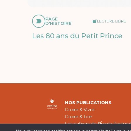
PAGE
LECTURE LIBRE
D'HISTOIRE
Les 80 ans du Petit Prince
NOS PUBLICATIONS
Croire & Vivre
Croire & Lire
Les cahiers de l’École Pastora
Théologie Évangélique