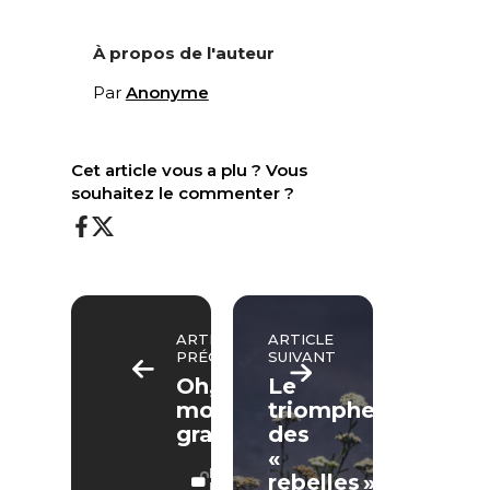
À propos de l'auteur
Par
Anonyme
Cet article vous a plu ? Vous
souhaitez le commenter ?
ARTICLE
ARTICLE
PRÉCÉDENT
SUIVANT
Oh,
Le
mon
triomphe
gras !
des
«
LECTURE
rebelles »
LIBRE