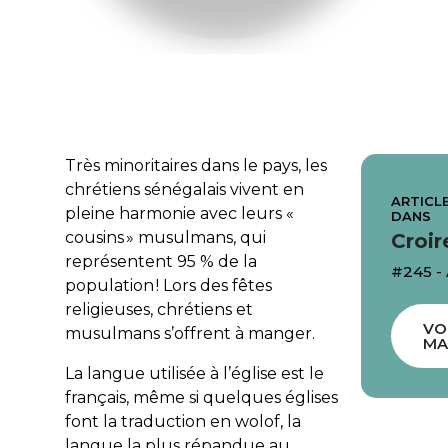
Très minoritaires dans le pays, les
chrétiens sénégalais vivent en
ARTICLE
pleine harmonie avec leurs «
DANS
cousins » musulmans, qui
Croir
représentent 95 % de la
#245 -
population ! Lors des fêtes
religieuses, chrétiens et
VO
musulmans s’offrent à manger.
MA
La langue utilisée à l’église est le
français, même si quelques églises
font la traduction en wolof, la
langue la plus répandue au