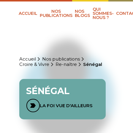
QUI
NOS
NOS
ACCUEIL
SOMMES-
CONTA
PUBLICATIONS
BLOGS
NOUS ?
Accueil
Nos publications
Croire & Vivre
Re-naître
Sénégal
SÉNÉGAL
LA FOI VUE D'AILLEURS