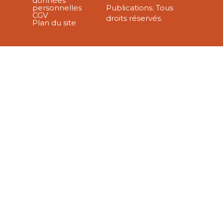
données
personnelles
Publications. Tous
CGV
droits réservés.
Plan du site