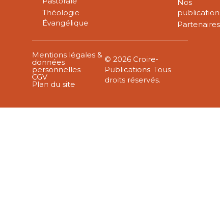
Pastorale
Nos
Théologie
publication
Évangélique
Partenaire
Mentions légales &
© 2026 Croire-
données
personnelles
Publications. Tous
CGV
droits réservés.
Plan du site