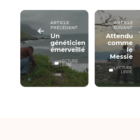
ARTICLE
ARTICLE
PRÉCÉDENT
SUIVANT
Un
Attendu
généticien
comme
émerveillé
le
Messie
LECTURE
LIBRE
LECTURE
LIBRE