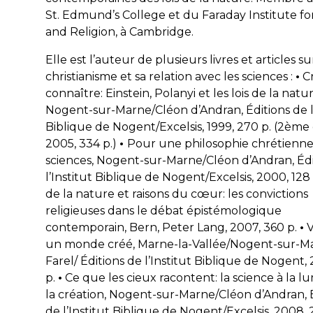
St. Edmund’s College et du Faraday Institute fo
and Religion, à Cambridge.
Elle est l’auteur de plusieurs livres et articles su
christianisme et sa relation avec les sciences :
•
C
connaître: Einstein, Polanyi et les lois de la natu
Nogent-sur-Marne/Cléon d’Andran, Éditions de l’
Biblique de Nogent/Excelsis, 1999, 270 p. (2ème 
2005, 334 p.)
•
Pour une philosophie chrétienne
sciences
, Nogent-sur-Marne/Cléon d’Andran, Édi
l’Institut Biblique de Nogent/Excelsis, 2000, 128
de la nature et raisons du cœur: les convictions
religieuses dans le débat épistémologique
contemporain
, Bern, Peter Lang, 2007, 360 p.
•
V
un monde créé
, Marne-la-Vallée/Nogent-sur-M
Farel/ Éditions de l’Institut Biblique de Nogent, 
p.
•
Ce que les cieux racontent: la science à la l
la création
, Nogent-sur-Marne/Cléon d’Andran, É
de l’Institut Biblique de Nogent/Excelsis, 2008, 