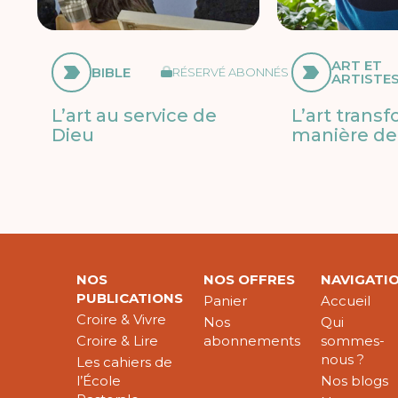
ART ET
BIBLE
RÉSERVÉ ABONNÉS
ARTISTE
L’art au service de
L’art trans
Dieu
manière de 
NOS
NOS OFFRES
NAVIGATI
PUBLICATIONS
Panier
Accueil
Croire & Vivre
Nos
Qui
Croire & Lire
abonnements
sommes-
nous ?
Les cahiers de
l’École
Nos blogs