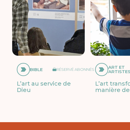
ART ET
BIBLE
RÉSERVÉ ABONNÉS
ARTISTE
L’art au service de
L’art trans
Dieu
manière de 