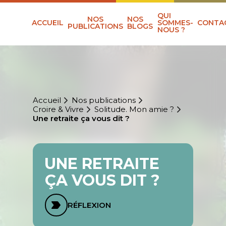
QUI
NOS
NOS
ACCUEIL
SOMMES-
CONTA
PUBLICATIONS
BLOGS
NOUS ?
Accueil
Nos publications
Croire & Vivre
Solitude. Mon amie ?
Une retraite ça vous dit ?
UNE RETRAITE
ÇA VOUS DIT ?
RÉFLEXION