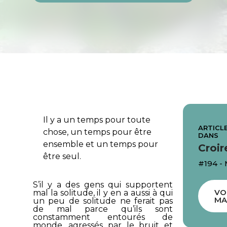
Il y a un temps pour toute
ARTICLE
chose, un temps pour être
DANS
ensemble et un temps pour
Croir
être seul.
#194 -
S’il y a des gens qui supportent
VO
mal la solitude, il y en a aussi à qui
MA
un peu de solitude ne ferait pas
de mal parce qu’ils sont
constamment entourés de
monde, agressés par le bruit et