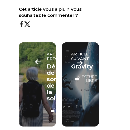
Cet article vous a plu ? Vous
souhaitez le commenter ?
ARTICLE
ARTICLE
PRÉCÉDENT
SUIVANT
Décidez
Gravity
de
LECTURE
sortir
LIBRE
de
la
solitude
LECTURE
LIBRE