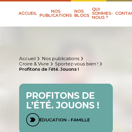
QUI
NOS
NOS
ACCUEIL
SOMMES-
CONTA
PUBLICATIONS
BLOGS
NOUS ?
Accueil
Nos publications
Croire & Vivre
Sportez-vous bien !
Profitons de l’été. Jouons !
PROFITONS DE
L’ÉTÉ. JOUONS !
ÉDUCATION - FAMILLE