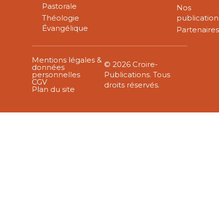
Pastorale
Nos
Théologie
publication
Évangélique
Partenaire
Mentions légales &
© 2026 Croire-
données
personnelles
Publications. Tous
CGV
droits réservés.
Plan du site