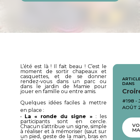
L’été est là ! Il fait beau ! C’est le
moment de sortir chapeaux et
casquettes, et de se donner
ARTICLE
rendez-vous dans un parc ou
DANS
dans le jardin de Mamie pour
Croir
jouer en famille ou entre amis.
#198 - 
Quelques idées faciles à mettre
AOÛT 
en place :
•
La « ronde du signe »
: les
participants sont en cercle.
VO
Chacun s’attribue un signe, simple
MA
à réaliser et à mémoriser (saut sur
un pied, geste de la main, bras en