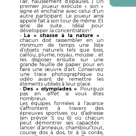
l’air, haussement d’épaules…) Un
premier joueur exécute « son »
signe et enchaîne avec celui d’un
autre participant. Le joueur ainsi
appelé fait à son tour de même. Et
ainsi de suite… Idéal pour
développer la concentration !
•
La « chasse à la nature »
:
chacun doit rassembler en un
minimum de temps une liste
d’objets naturels tels que bois,
caillou, plume, noyau, mousse… et
les disposer ensuite sur une
grande feuille de papier pour en
faire une œuvre d’art. Conservez
une trace photographique ou
vidéo avant de remettre les
éléments utilisés à leur place.
•
Des « olympiades »
. Pourquoi
pas en effet si vous êtes
nombreux.
Les équipes formées à l’avance
s’affrontent à travers des
épreuves sportives ou d’adresse
(en prévoir 5 ou 6) où chacun
peut démontrer ses capacités :
lancer d’anneaux, chamboul’tout,
course dos à dos, tir à la corde,