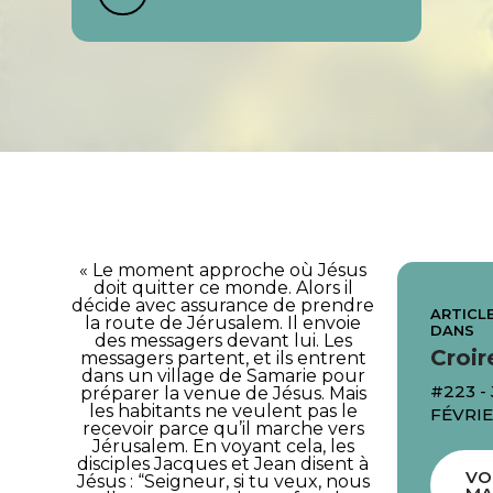
« Le moment approche où Jésus
doit quitter ce monde. Alors il
décide avec assurance de prendre
ARTICLE
la route de Jérusalem. Il envoie
DANS
des messagers devant lui. Les
Croir
messagers partent, et ils entrent
dans un village de Samarie pour
#223 -
préparer la venue de Jésus. Mais
les habitants ne veulent pas le
FÉVRIE
recevoir parce qu’il marche vers
Jérusalem. En voyant cela, les
disciples Jacques et Jean disent à
VO
Jésus : “Seigneur, si tu veux, nous