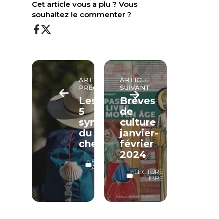
Cet article vous a plu ? Vous
souhaitez le commenter ?
ARTICLE
ARTICLE
PRÉCÉDENT
SUIVANT
Les
Brèves
5
de
symboles
culture
du
janvier-
chemin
février
2024
RÉSERVÉ
ABONNÉS
LECTURE
LIBRE