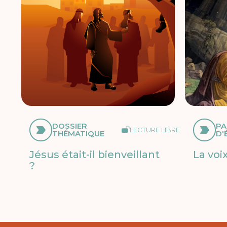
DOSSIER
PA
LECTURE LIBRE
THÉMATIQUE
D'
Jésus était-il bienveillant
La voi
?