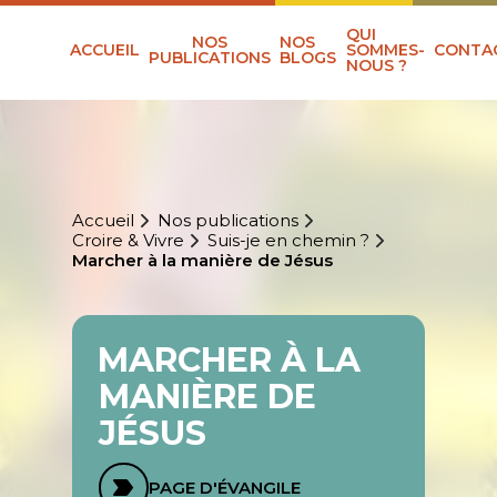
QUI
NOS
NOS
ACCUEIL
SOMMES-
CONTA
PUBLICATIONS
BLOGS
NOUS ?
Accueil
Nos publications
Croire & Vivre
Suis-je en chemin ?
Marcher à la manière de Jésus
MARCHER À LA
MANIÈRE DE
JÉSUS
PAGE D'ÉVANGILE