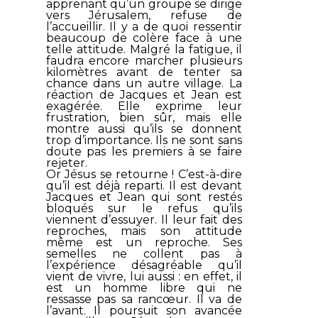
apprenant qu’un groupe se dirige
vers Jérusalem, refuse de
l’accueillir. Il y a de quoi ressentir
beaucoup de colère face à une
telle attitude. Malgré la fatigue, il
faudra encore marcher plusieurs
kilomètres avant de tenter sa
chance dans un autre village. La
réaction de Jacques et Jean est
exagérée. Elle exprime leur
frustration, bien sûr, mais elle
montre aussi qu’ils se donnent
trop d’importance. Ils ne sont sans
doute pas les premiers à se faire
rejeter.
Or Jésus se retourne ! C’est-à-dire
qu’il est déjà reparti. Il est devant
Jacques et Jean qui sont restés
bloqués sur le refus qu’ils
viennent d’essuyer. Il leur fait des
reproches, mais son attitude
même est un reproche. Ses
semelles ne collent pas à
l’expérience désagréable qu’il
vient de vivre, lui aussi : en effet, il
est un homme libre qui ne
ressasse pas sa rancœur. Il va de
l’avant. Il poursuit son avancée