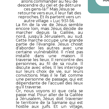
MA
allons commander au feu de
descendre du ciel et de détruire
ces gens-là !” Mais Jésus se
retourne vers eux, il leur fait des
reproches. Et ils partent vers un
autre village. »
Luc 9.51-56.
La fin de la vie de Jésus semble
encore loin, mais Jésus décide de
marcher depuis la Galilée, au
nord, jusqu’à Jérusalem, au sud.
Cette marche occupe une grande
partie de l’évangile. Jésus choisit
d’aborder les autres avec une
certaine vulnérabilité. Il n’est pas
installé dans une maison. Il
traverse les lieux. Il rencontre des
personnes, au fil de sa route. Il
discute avec elles. Il les interroge
sur leurs choix de vie, sur leurs
convictions. Mais il le fait comme
une personne de passage, qui est
dépendante de l’accueil des lieux
qu’il traverse.
Or, nous voyons ici que cela se
passe mal. Pour aller de la Galilée
à Jérusalem, Jésus doit traverser
le territoire de la Samarie qui est
hostile aux juifs. Et un village,