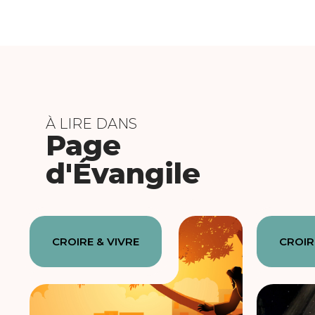
À LIRE DANS
Page
d'Évangile
CROIRE & VIVRE
CROIR