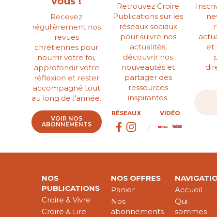
vous !
Retrouvez Croire
Inscr
Publications sur les
ne
Recevez
réseaux sociaux
régulièrement nos
pour suivre nos
actua
revues
actualités,
et
chrétiennes pour
découvrir nos
nourrir votre foi,
nouveautés et
di
approfondir votre
partager des
réflexion et rester
ressources
accompagné tout
inspirantes.
au long de l’année.
RÉSEAUX
VIDÉO
VOIR NOS
ABONNEMENTS
NOS
NOS OFFRES
NAVIGATI
PUBLICATIONS
Panier
Accueil
Croire & Vivre
Nos
Qui
Croire & Lire
abonnements
sommes-