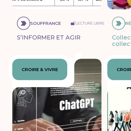
SOUFFRANCE
RÉ
LECTURE LIBRE
S’INFORMER ET AGIR
Collect
collec
CROIRE & VIVRE
CROIR