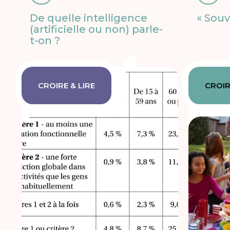
De quelle intelligence
« Souv
(artificielle ou non) parle-
t-on ?
CROIRE & LIRE
CROIR