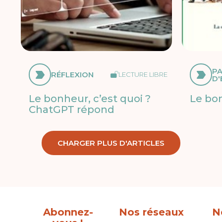
P
RÉFLEXION
LECTURE LIBRE
D'
Le bonheur, c’est quoi ?
Le bo
ChatGPT répond
CHARGER PLUS D'ARTICLES
Abonnez-
Nos réseaux
N