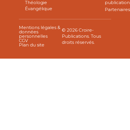
Théologie
publication
Évangélique
Partenaire
Mentions légales &
© 2026 Croire-
données
personnelles
Publications. Tous
CGV
droits réservés.
Plan du site