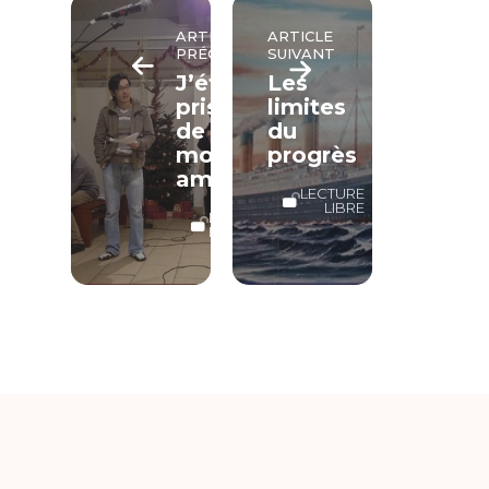
ARTICLE
ARTICLE
PRÉCÉDENT
SUIVANT
J’étais
Les
prisonnier
limites
de
du
mon
progrès
amertume
LECTURE
LIBRE
LECTURE
LIBRE