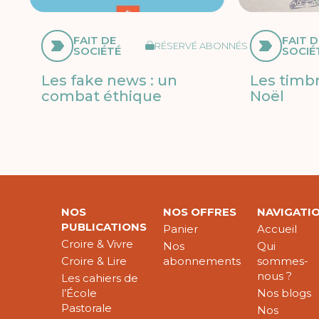
FAIT DE
FAIT D
RÉSERVÉ ABONNÉS
SOCIÉTÉ
SOCIÉ
Les fake news : un
Les timb
combat éthique
Noël
NOS
NOS OFFRES
NAVIGATI
PUBLICATIONS
Panier
Accueil
Croire & Vivre
Nos
Qui
Croire & Lire
abonnements
sommes-
nous ?
Les cahiers de
l’École
Nos blogs
Pastorale
Nos