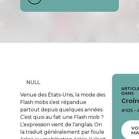
NULL
ARTICLE
DANS
Venue des États-Unis, la mode des
Croir
Flash mobs s’est répandue
partout depuis quelques années.
#105 - 
C’est quoi au fait une Flash mob ?
L’expression vient de l’anglais. On
VO
la traduit généralement par
foule
MA