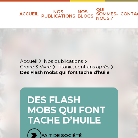
QUI
NOS
NOS
ACCUEIL
SOMMES-
CONTA
PUBLICATIONS
BLOGS
NOUS ?
Accueil
Nos publications
Croire & Vivre
Titanic, cent ans après
Des Flash mobs qui font tache d’huile
DES FLASH
MOBS QUI FONT
TACHE D’HUILE
FAIT DE SOCIÉTÉ