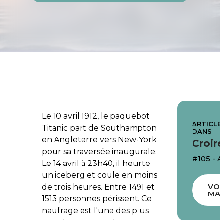
Le 10 avril 1912, le paquebot
ARTICLE
Titanic part de Southampton
DANS
en Angleterre vers New-York
Croir
pour sa traversée inaugurale.
#105 - 
Le 14 avril à 23h40, il heurte
un iceberg et coule en moins
VO
de trois heures. Entre 1491 et
MA
1513 personnes périssent. Ce
naufrage est l'une des plus