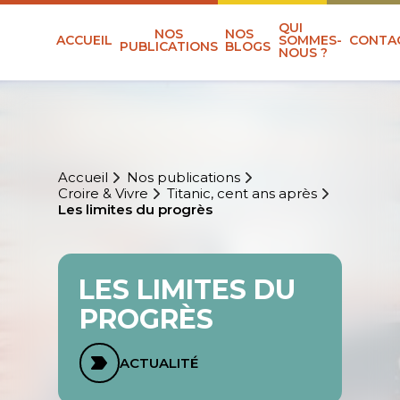
QUI
NOS
NOS
ACCUEIL
SOMMES-
CONTA
PUBLICATIONS
BLOGS
NOUS ?
Accueil
Nos publications
Croire & Vivre
Titanic, cent ans après
Les limites du progrès
LES LIMITES DU
PROGRÈS
ACTUALITÉ