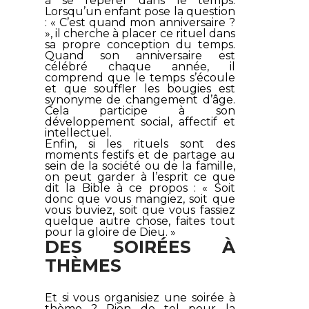
à se repérer dans le temps.
Lorsqu’un enfant pose la question
: « C’est quand mon anniversaire ?
», il cherche à placer ce rituel dans
sa propre conception du temps.
Quand son anniversaire est
célébré chaque année, il
comprend que le temps s’écoule
et que souffler les bougies est
synonyme de changement d’âge.
Cela participe à son
développement social, affectif et
intellectuel.
Enfin, si les rituels sont des
moments festifs et de partage au
sein de la société ou de la famille,
on peut garder à l’esprit ce que
dit la Bible à ce propos : «
Soit
donc que vous mangiez, soit que
vous buviez, soit que vous fassiez
quelque autre chose, faites tout
pour la gloire de Dieu
. »
DES SOIRÉES À
THÈMES
Et si vous organisiez une soirée à
thème ? Rien de tel pour la