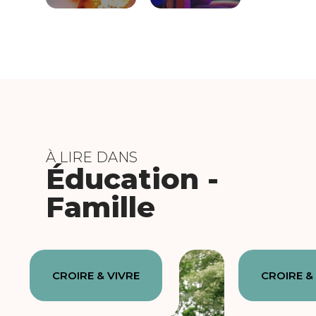
À LIRE DANS
Éducation -
Famille
CROIRE & VIVRE
CROIRE &