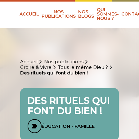
QUI
NOS
NOS
ACCUEIL
SOMMES-
CONTA
PUBLICATIONS
BLOGS
NOUS ?
Accueil
Nos publications
Croire & Vivre
Tous le même Dieu ?
Des rituels qui font du bien !
DES RITUELS QUI
FONT DU BIEN !
ÉDUCATION - FAMILLE