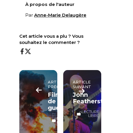
À propos de l'auteur
Par
Anne-Marie Delaugère
Cet article vous a plu ? Vous
souhaitez le commenter ?
ARTICLE
ARTICLE
PRÉCÉDENT
SUIVANT
Film
John
de
Featherstone
guerre
LECTURE
LIBRE
LECTURE
LIBRE