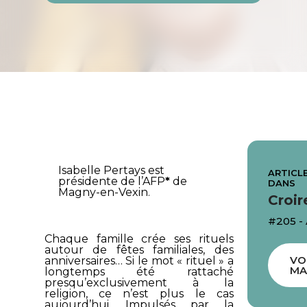
Isabelle Pertays est
ARTICLE
présidente de l’AFP
*
de
DANS
Magny-en-Vexin.
Croir
#205 -
Chaque famille crée ses rituels
autour de fêtes familiales, des
VO
anniversaires… Si le mot « rituel » a
MA
longtemps été rattaché
presqu’exclusivement à la
religion, ce n’est plus le cas
aujourd’hui. Impulsés par la