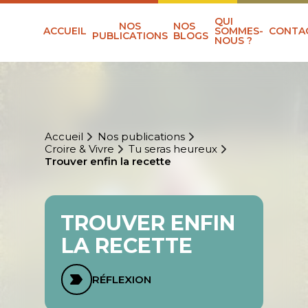
QUI
NOS
NOS
ACCUEIL
SOMMES-
CONTA
PUBLICATIONS
BLOGS
NOUS ?
Accueil
Nos publications
Croire & Vivre
Tu seras heureux
Trouver enfin la recette
TROUVER ENFIN
LA RECETTE
RÉFLEXION