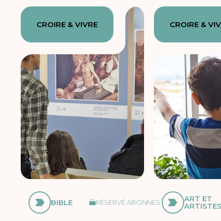
CROIRE & VIVRE
CROIRE & VI
ART ET
BIBLE
RÉSERVÉ ABONNÉS
ARTISTE