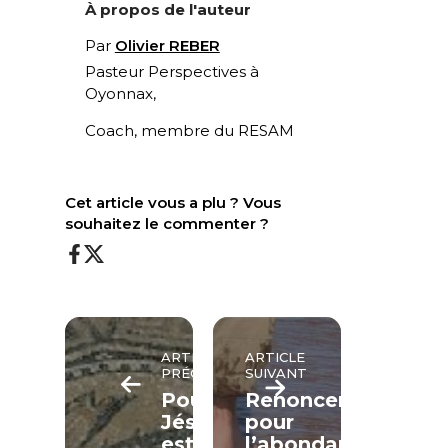
À propos de l'auteur
Par
Olivier REBER
Pasteur Perspectives à
Oyonnax,
Coach, membre du RESAM
Cet article vous a plu ? Vous
souhaitez le commenter ?
ARTICLE
ARTICLE
PRÉCÉDENT
SUIVANT
Pourquoi
Renoncer
Jésus
pour
est-
l’abondance