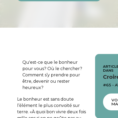
Qu'est-ce que le bonheur
ARTICLE
pour vous? Où le chercher?
DANS
Comment s’y prendre pour
Croir
être, devenir ou rester
#65 - 
heureux?
Le bonheur est sans doute
VO
MA
l’élément le plus convoité sur
terre. «
À quoi bon vivre deux fois