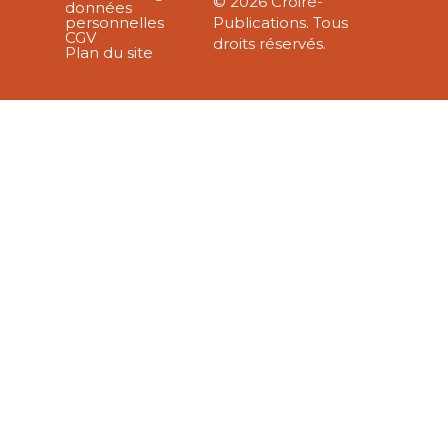
© 2026 Croire-
données
personnelles
Publications. Tous
CGV
droits réservés.
Plan du site