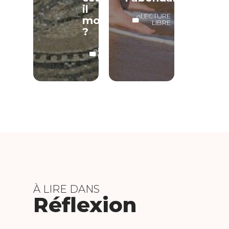
il
LECTURE
mort
LIBRE
?
LECTURE
LIBRE
À LIRE DANS
Réflexion