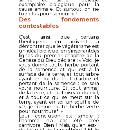
exemplaire biologique pour la
cause animale. Et surtout, on ne
tue plus pour se nourrir !
Des fondements
contestables
C’est ainsi que certains
théologiens en arrivent à
démontrer que le végétarisme est
un idéal biblique, en s’inspirantdes
lignes du premier chapitre de la
Genèse où Dieu déclare : «
Voici, je
vous donne toute herbe portant
de la semence et qui est à la
surface de la terre, et tout arbre
ayant en lui du fruit d’arbre et
portant de la semence : ce sera
votre nourriture. Et tout animal
de la terre, et tout oiseau du ciel,
et à tout ce qui se meut sur la
terre, ayant en soi un souffle de
vie, je donne toute herbe verte
pour nourriture
*
. »
Leur conclusion est simple :
l’homme n’a pas été créé
carnivore. Bien ! Mais, qu’en est-il
du loup et de la panthère ? Et le