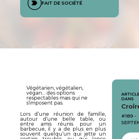
FAIT DE SOCIÉTÉ
Végétarien, végétalien,
végan… des options
ARTICLE
respectables mais qui ne
DANS
s’imposent pas.
Croir
Lors d’une réunion de famille,
#189 -
autour d’une belle table, ou
SEPTE
entre amis réunis pour un
barbecue, il y a de plus en plus
souvent quelqu’un qui jette un
certain trouble, ou qui lance