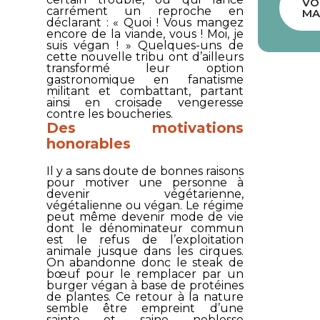
VO
carrément un reproche en
MA
déclarant : « Quoi ! Vous mangez
encore de la viande, vous ! Moi, je
suis végan ! » Quelques-uns de
cette nouvelle tribu ont d’ailleurs
transformé leur option
gastronomique en fanatisme
militant et combattant, partant
ainsi en croisade vengeresse
contre les boucheries.
Des motivations
honorables
Il y a sans doute de bonnes raisons
pour motiver une personne à
devenir végétarienne,
végétalienne ou végan. Le régime
peut même devenir mode de vie
dont le dénominateur commun
est le refus de l’exploitation
animale jusque dans les cirques.
On abandonne donc le steak de
bœuf pour le remplacer par un
burger végan à base de protéines
de plantes. Ce retour à la nature
semble être empreint d’une
sainte et saine noblesse