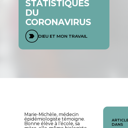
STATISTIQUES
DU
CORONAVIRUS
DIEU ET MON TRAVAIL
Marie-Michèle, médecin
épidémiologiste témoigne.
ARTICLE
Bonne élève à l’école, sa
DANS