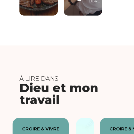
LIBRE
À LIRE DANS
Dieu et mon
travail
CROIRE & VIVRE
CROIRE & 