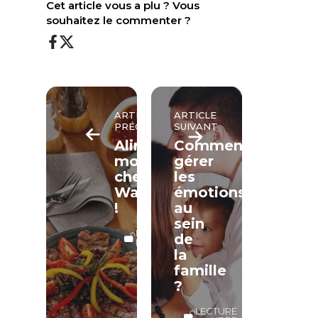
Cet article vous a plu ? Vous
souhaitez le commenter ?
ARTICLE
ARTICLE
PRÉCÉDENT
SUIVANT
Alimentaire,
Comment
mon
gérer
cher
les
Watson
émotions
!
au
sein
LECTURE
de
LIBRE
la
famille
?
LECTURE