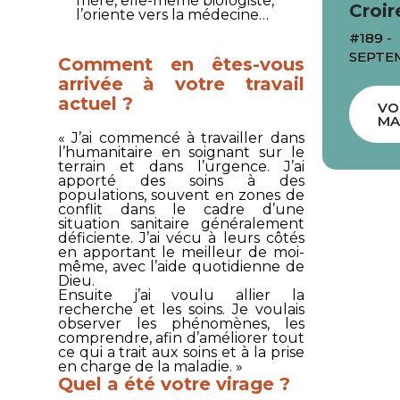
mère, elle-même biologiste,
Croir
l’oriente vers la médecine…
#189 -
SEPTE
Comment en êtes-vous
arrivée à votre travail
actuel ?
VO
MA
« J’ai commencé à travailler dans
l’humanitaire en soignant sur le
terrain et dans l’urgence. J’ai
apporté des soins à des
populations, souvent en zones de
conflit dans le cadre d’une
situation sanitaire généralement
déficiente. J’ai vécu à leurs côtés
en apportant le meilleur de moi-
même, avec l’aide quotidienne de
Dieu.
Ensuite j’ai voulu allier la
recherche et les soins. Je voulais
observer les phénomènes, les
comprendre, afin d’améliorer tout
ce qui a trait aux soins et à la prise
en charge de la maladie. »
Quel a été votre virage ?