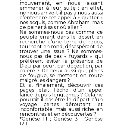
mouvement, en nous laissant
emmener à leur suite : en effet,
ne nous arrive-t-il pas à nous aussi
d’entendre cet appel à « quitter »
nos acquis, comme Abraham, mais
de peiner à saisir où aller ?
Ne sommes-nous pas comme ce
peuple errant dans le désert en
recherche d’une terre de repos,
tournant en rond, désespérant de
trouver une issue ? Ne sommes-
nous pas de ces « fuyards » qui
préfèrent éviter la présence de
Dieu par peur, par déception, par
colère ? De ceux aussi qui, pleins
de fougue, se mettent en route
malgré les dangers ?
Et si, finalement, découvrir ces
pages était l’écho d’un appel
lancé depuis longtemps ? Cela ne
pourrait-il pas être le départ d’un
voyage certes déroutant et
inconfortable, mais aussi riche en
rencontres et en découvertes ?
*
Genèse 1.1 ; Genèse 3 ; Genèse
12.1.