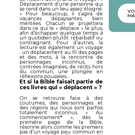
Déplacement d’une personne qui
se rend dans un lieu assez éloigné.
VO
» Pour beaucoup, il s’agira de
MA
vacances dépaysantes, bien
méritées. Chacun se projettera
dans ce qui le « déplace » le plus,
afin d’échapper quelque temps à
un quotidien plutôt rébarbatif ou
contraignant. Pour d’autres, la
lecture est également un voyage
: un déplacement au fil des pages
et des mots, à la rencontre de
personnages inconnus, de
contrées imaginées, de récits hors
du commun, une plongée en
réflexions poussées…
Et si la Bible faisait partie de
ces livres qui « déplacent » ?
On se retrouve face à des
coutumes, des personnages et
des régions qui nous sont parfois
totalement inconnus. «
Au
commencement
*
», dès la
première page de la Bible,
résonne alors comme les premiers
pas d’un voyage peu commun en