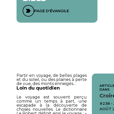
PAGE D'ÉVANGILE
Partir en voyage, de belles plages
et du soleil, ou des plaines à perte
de vue, des monts enneigés…
ARTICLE
Loin du quotidien
DANS
Croir
Le voyage est souvent perçu
comme un temps à part, une
#238 -
escapade à la découverte de
AOÛT 
choses nouvelles. Le dictionnaire
Le Robert définit ainsi le voyage : «