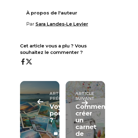
À propos de l'auteur
Par
Sara Landes-Le Levier
Cet article vous a plu ? Vous
souhaitez le commenter ?
ARTICLE
ARTICLE
PRÉCÉDENT
SUIVANT
Voyager
Comment
pourquoi
créer
?
un
carnet
RÉSERVÉ
de
ABONNÉS