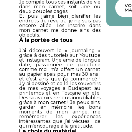
Je compile tous ces instants de vie
VO
dans mon carnet, soit une ou
MA
deux doubles pages.
Et puis, j’aime bien planifier les
endroits de rêve où je ne suis pas
encore allée. Les inscrire dans
mon carnet me donne ainsi des
objectifs.
À la portée de tous
J’ai découvert le « journaling »
grâce à des tutoriels sur
Youtube
et
Instagram
. Une amie de longue
date, passionnée de papeterie
comme moi, m’a offert un carnet
au papier épais pour mes 30 ans ;
et c’est ainsi que j’ai commencé !
J’y ai dessiné et collé les souvenirs
de mes voyages à Budapest au
printemps et en Toscane en été.
Des souvenirs rendus inoubliables
grâce à mon carnet ! Je peux ainsi
garder en mémoire les bons
moments de mon année, me
remémorer les expériences
intéressantes que j’ai vécues ; ce
qui m’encourage à la gratitude.
Le choix du matériel