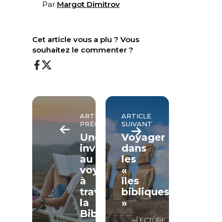
Par
Margot Dimitrov
Cet article vous a plu ? Vous
souhaitez le commenter ?
ARTICLE
ARTICLE
PRÉCÉDENT
SUIVANT
Une
Voyager
invitation
dans
au
les
voyage
«
à
îles
travers
bibliques
la
»
Bible
LECTURE