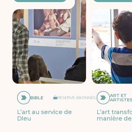
ART ET
BIBLE
RÉSERVÉ ABONNÉS
ARTISTE
L’art au service de
L’art trans
Dieu
manière de 