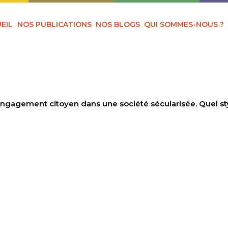
EIL
NOS PUBLICATIONS
NOS BLOGS
QUI SOMMES-NOUS ?
engagement citoyen dans une société sécularisée. Quel sty
SATION ET ENGAGE
ANS UNE SOCIÉTÉ
ÉE. QUEL STYLE DE