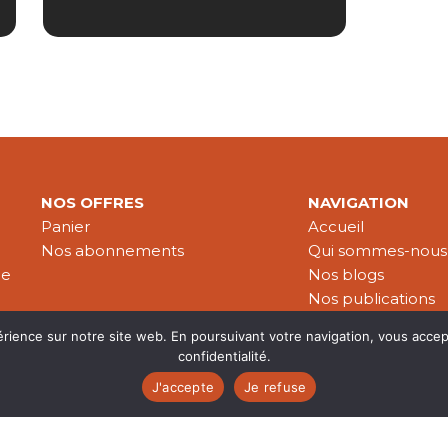
NOS OFFRES
NAVIGATION
Panier
Accueil
Nos abonnements
Qui sommes-nous
le
Nos blogs
Nos publications
Partenaires
érience sur notre site web. En poursuivant votre navigation, vous accep
confidentialité.
J'accepte
Je refuse
es & données personnelles
© 2026 Croire-Publications. Tous 