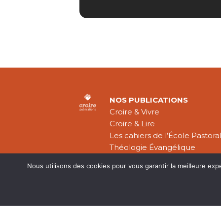
NOS PUBLICATIONS
Croire & Vivre
Croire & Lire
Les cahiers de l’École Pastora
Théologie Évangélique
Nous utilisons des cookies pour vous garantir la meilleure exp
Mentions légal
CGV
Plan du site