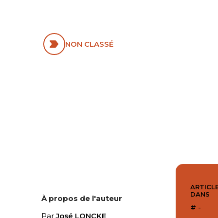
À L’AUNE DES
ÉCRITURES
NON CLASSÉ
ARTICLE
DANS
À propos de l'auteur
# -
Par
José LONCKE