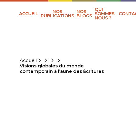
QUI
NOS
NOS
ACCUEIL
SOMMES-
CONTA
PUBLICATIONS
BLOGS
NOUS ?
Accueil
Visions globales du monde
contemporain à l’aune des Écritures
VISIONS
GLOBALES DU
MONDE
CONTEMPORAIN