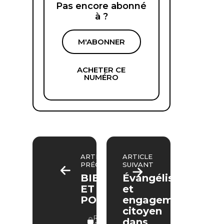
Pas encore abonné
à ?
M'ABONNER
ACHETER CE
NUMÉRO
ARTICLE
ARTICLE
PRÉCÉDENT
SUIVANT
BIBLE
Évangélisation
ET
et
POÉSIE
engagement
citoyen
RÉSERVÉ
dans