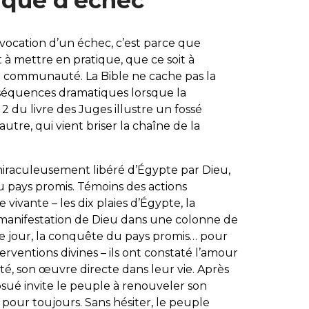
ique d’échec
évocation d’un échec, c’est parce que
nt à mettre en pratique, que ce soit à
ne communauté. La Bible ne cache pas la
onséquences dramatiques lorsque la
 2 du livre des Juges illustre un fossé
autre, qui vient briser la chaîne de la
miraculeusement libéré d’Égypte par Dieu,
au pays promis. Témoins des actions
vivante – les dix plaies d’Égypte, la
a manifestation de Dieu dans une colonne de
le jour, la conquête du pays promis… pour
erventions divines – ils ont constaté l’amour
ité, son œuvre directe dans leur vie. Après
Josué invite le peuple à renouveler son
le pour toujours. Sans hésiter, le peuple