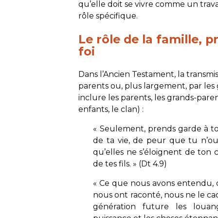
qu’elle doit se vivre comme un trav
rôle spécifique.
Le rôle de la famille, 
foi
Dans l’Ancien Testament, la transmiss
parents ou, plus largement, par les
inclure les parents, les grands-pare
enfants, le clan) :
«
Seulement, prends garde à toi 
de ta vie, de peur que tu n’ou
qu’elles ne s’éloignent de ton cœ
de tes fils
. » (Dt 4.9)
«
Ce que nous avons entendu, c
nous ont raconté, nous ne le cach
génération future les loua