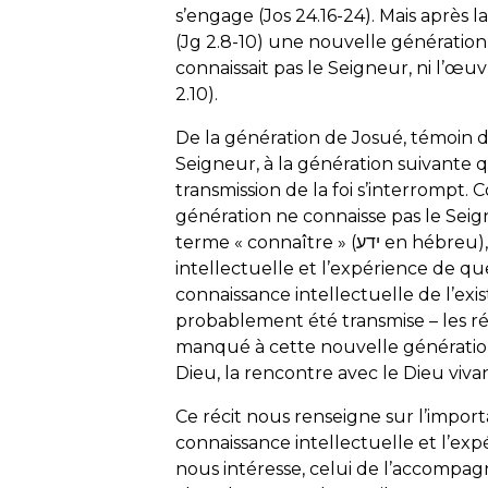
s’engage (Jos 24.16-24). Mais après 
(Jg 2.8-10) une nouvelle génération
connaissait pas le Seigneur, ni l’œuv
2.10).
De la génération de Josué, témoin de
Seigneur, à la génération suivante qu
transmission de la foi s’interrompt. 
génération ne connaisse pas le Seign
terme « connaître » (ידע en hébreu), qui peut désigner à la fois la connaissance
intellectuelle et l’expérience de qu
connaissance intellectuelle de l’ex
probablement été transmise – les réc
manqué à cette nouvelle génération,
Dieu, la rencontre avec le Dieu vivan
Ce récit nous renseigne sur l’import
connaissance intellectuelle et l’ex
nous intéresse, celui de l’accompagn