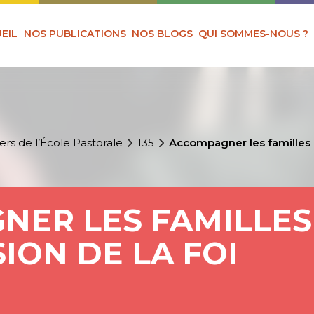
EIL
NOS PUBLICATIONS
NOS BLOGS
QUI SOMMES-NOUS ?
ers de l’École Pastorale
135
Accompagner les familles d
ER LES FAMILLES
ION DE LA FOI