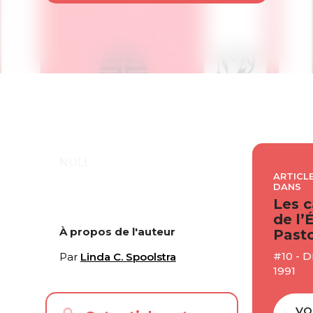
NULL
ARTICLE
DANS
Les c
de l’
À propos de l'auteur
Pasto
#10 -
Par
Linda C. Spoolstra
1991
VO