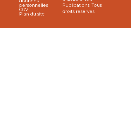
données
personnelles
Publications. Tous
CGV
droits réservés.
Plan du site