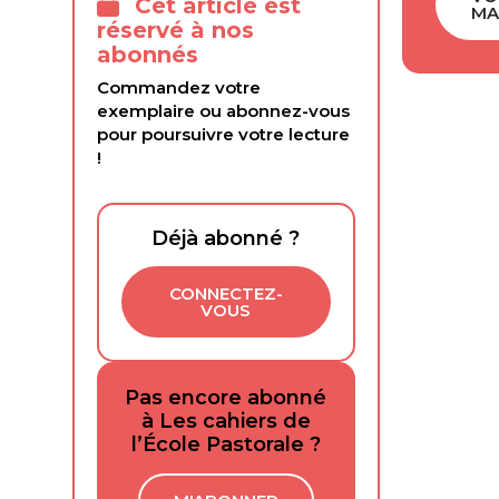
Cet article est
MA
réservé à nos
abonnés
Commandez votre
exemplaire ou abonnez-vous
pour poursuivre votre lecture
!
Déjà abonné ?
CONNECTEZ-
VOUS
Pas encore abonné
à Les cahiers de
l’École Pastorale ?