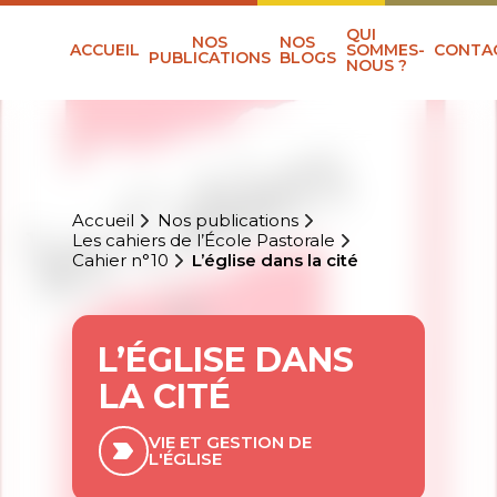
QUI
NOS
NOS
ACCUEIL
SOMMES-
CONTA
PUBLICATIONS
BLOGS
NOUS ?
Accueil
Nos publications
Les cahiers de l’École Pastorale
Cahier n°10
L’église dans la cité
L’ÉGLISE DANS
LA CITÉ
VIE ET GESTION DE
L'ÉGLISE