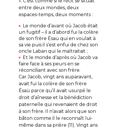
». C’est comme si le récit se situait
entre deux mondes, deux
espaces-temps, deux moments :
Le monde
d’avant
où Jacob était
un fugitif – il a d’abord fui la colère
de son frère Ésaü qui en voulait à
sa vie puis il s’est enfui de chez son
oncle Laban qui le maltraitait ;
Et le monde
d’après
où Jacob va
faire face à ses peurs en se
réconciliant avec son frère.
Car Jacob, vingt ans auparavant,
avait fui la colère de son frère
Ésaü parce qu’il avait usurpé le
droit d’aînesse et la bénédiction
paternelle qui revenaient de droit
à son frère. Il n’avait alors que son
bâton comme il le reconnaît lui-
même dans sa prière (11). Vingt ans