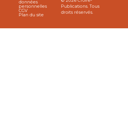
© 2026 Croire-
données
personnelles
Publications. Tous
CGV
droits réservés.
Plan du site