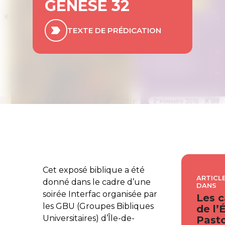
GENÈSE 32
TEXTE DE PRÉDICATION
Cet exposé biblique a été
ARTICLE
donné dans le cadre d’une
DANS
soirée Interfac organisée par
Les c
les GBU (Groupes Bibliques
de l’
Universitaires) d’Île-de-
Pasto