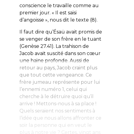
conscience le travaille comme au
premier jour. «
Il est saisi
d’angoisse
», nous dit le texte (8).
Il faut dire qu’Ésaü avait promis de
se venger de son frère en le tuant
(Genèse 27.41). La trahison de
Jacob avait suscité dans son cœur
une haine profonde. Aussi de
retour au pays, Jacob craint plus
que tout cette vengeance. Ce
frère jumeau représente pour lui
l’ennemi numéro 1, celui qui
cherche à le détruire quoi qu’il
arrive ! Mettons-nous à sa place !
Quels seraient nos sentiments à
l’idée que nous allons affronter ce
soir la personne qui en veut le
plus à notre vie ? Certes, vingt ans