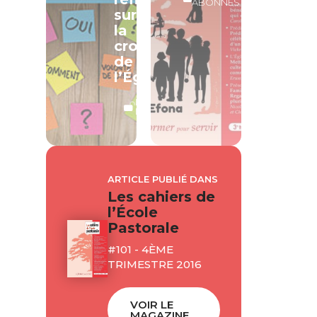
ABONNÉS
sur
la
croissance
de
l’Église
LECTURE
LIBRE
ARTICLE PUBLIÉ DANS
Les cahiers de
l’École
Pastorale
#101 - 4ÈME
TRIMESTRE 2016
VOIR LE
MAGAZINE