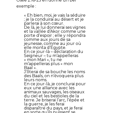
Osée 2.16-25 en donne un bel
exemple :
«
Eh bien, moi, je vais la séduire
; je la conduirai au désert et je
parlerai à son cœur.
De là, je lui donnerai ses vignes
et la vallée d’Akor comme une
porte d’espoir ; elle y répondra
comme aux jours de sa
jeunesse, comme au jour où
elle monta d’Égypte.
En ce jour-là – déclaration du
Seigneur – tu m’appelleras
« mon Mari », tu ne
m’appelleras plus « mon
Baal ».
J’ôterai de sa bouche les noms
des Baals, on n’évoquera plus
leurs noms.
En ce jour-là, je conclurai pour
eux une alliance avec les
animaux sauvages, les oiseaux
du ciel et les bestioles de la
terre. Je briserai l’arc, l’épée et
la guerre, je les ferai
disparaître du pays, et je ferai
en sorte qu’ils puissent se