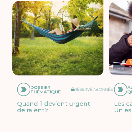
DOSSIER
A
RÉSERVÉ ABONNÉS
THÉMATIQUE
Q
Quand il devient urgent
Les c
de ralentir
Un es