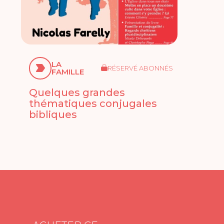
LA
RÉSERVÉ ABONNÉS
FAMILLE
Quelques grandes
thématiques conjugales
bibliques