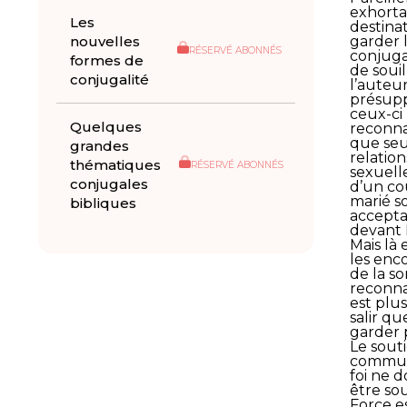
exhorta
Les
destinat
nouvelles
garder l
RÉSERVÉ ABONNÉS
conjug
formes de
de souil
conjugalité
l’auteu
présup
ceux-ci
Quelques
reconna
que seu
grandes
relation
thématiques
RÉSERVÉ ABONNÉS
sexuell
conjugales
d’un co
marié s
bibliques
accepta
devant 
Mais là 
les enc
de la so
reconnaî
est plus
salir qu
garder 
Le souti
commun
foi ne d
être so
Force e