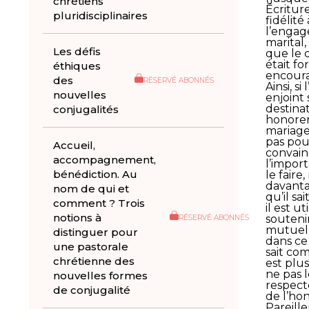
chrétiens
Écriture
pluridisciplinaires
fidélité 
l’enga
marital,
Les défis
que le d
était f
éthiques
encour
des
RÉSERVÉ ABONNÉS
Ainsi, si
nouvelles
enjoint 
destinat
conjugalités
honorer
mariage,
pas pou
Accueil,
convain
accompagnement,
l’impor
bénédiction. Au
le faire,
davanta
nom de qui et
qu’il sa
comment ? Trois
il est ut
notions à
souteni
RÉSERVÉ ABONNÉS
mutuel
distinguer pour
dans ce 
une pastorale
sait com
chrétienne des
est plus
ne pas l
nouvelles formes
respect
de conjugalité
de l’hon
Pareill