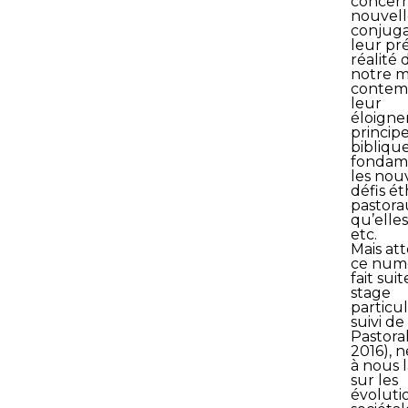
concern
nouvell
conjugal
leur pr
réalité 
notre 
contemp
leur
éloigne
princip
bibliqu
fondam
les nou
défis ét
pastora
qu’elles
etc.
Mais att
ce numé
fait sui
stage
particu
suivi de
Pastora
2016), n
à nous 
sur les
évoluti