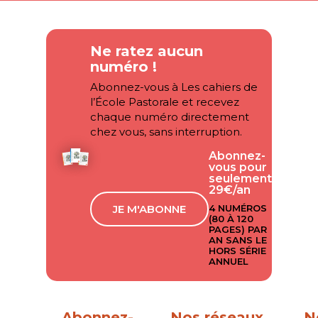
Ne ratez aucun
numéro !
Abonnez-vous à Les cahiers de
l’École Pastorale et recevez
chaque numéro directement
chez vous, sans interruption.
Abonnez-
vous pour
seulement
29€/an
JE M'ABONNE
4 NUMÉROS
(80 À 120
PAGES) PAR
AN SANS LE
HORS SÉRIE
ANNUEL
Abonnez-
Nos réseaux
N