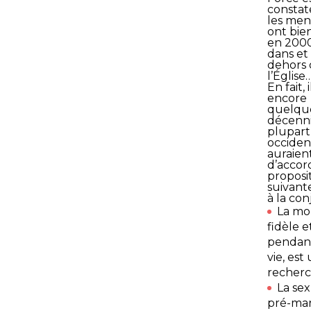
constat
les ment
ont bie
en 2000
dans et
dehors 
l’Église
En fait, i
encore
quelqu
décennie
plupart
occide
auraien
d’accor
proposi
suivant
à la con
La mo
fidèle e
pendant
vie, est
recherc
La sex
pré-mari