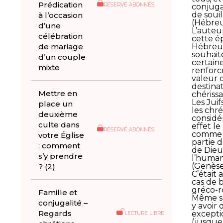
Prédication
RÉSERVÉ ABONNÉS
conjug
de souil
à l’occasion
(Hébreux
d’une
L’auteu
célébration
cette é
de mariage
Hébreu
souhait
d’un couple
certai
mixte
renforc
valeur 
destinat
Mettre en
chérissa
Les Jui
place un
les chré
deuxième
considé
culte dans
effet l
RÉSERVÉ ABONNÉS
comme f
votre Église
partie 
: comment
de Dieu
s’y prendre
l’human
(Genèse
? (2)
C’était a
cas de 
gréco-r
Famille et
Même s’
conjugalité –
y avoir 
Regards
excepti
LECTURE LIBRE
(jusque