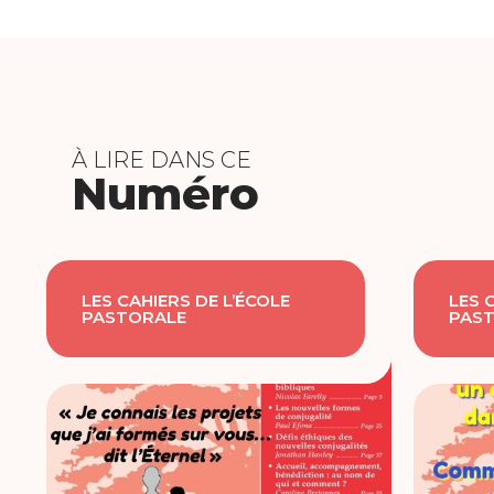
À LIRE DANS CE
Numéro
LES CAHIERS DE L’ÉCOLE
LES 
PASTORALE
PAS