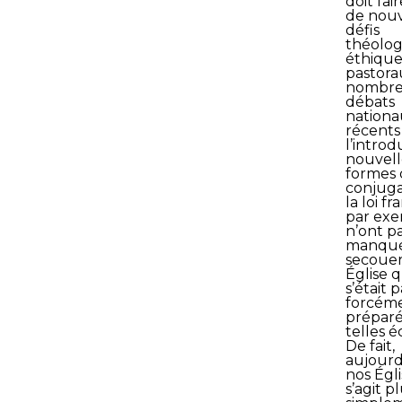
doit fai
de nou
défis
théolog
éthique
pastora
nombr
débats
nationa
récents 
l’introd
nouvell
formes 
conjuga
la loi fr
par exe
n’ont p
manqué
secoue
Église q
s’était p
forcéme
préparé
telles 
De fait,
aujourd
nos Églis
s’agit p