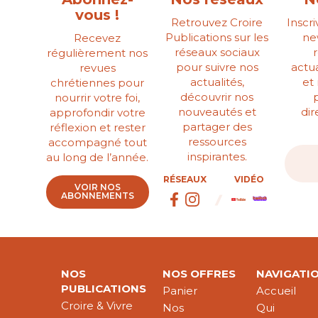
vous !
Retrouvez Croire
Inscr
Publications sur les
ne
Recevez
réseaux sociaux
régulièrement nos
pour suivre nos
actua
revues
actualités,
et
chrétiennes pour
découvrir nos
nourrir votre foi,
nouveautés et
di
approfondir votre
partager des
réflexion et rester
ressources
accompagné tout
inspirantes.
au long de l’année.
RÉSEAUX
VIDÉO
VOIR NOS
ABONNEMENTS
NOS
NOS OFFRES
NAVIGATI
PUBLICATIONS
Panier
Accueil
Croire & Vivre
Nos
Qui