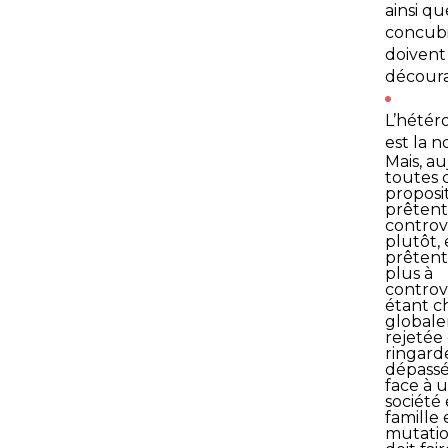
ainsi qu
concub
doivent
découra
L’hétér
est la n
Mais, au
toutes 
proposi
prêtent
controv
plutôt, 
prêtent
plus à
controv
étant 
global
rejetée
ringard
dépassée
face à 
société
famille 
mutation