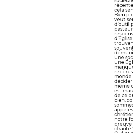
sociétal
récente
cela serv
Bien plu
veut ser
d’outil 
pasteur
respons
d’Église
trouvan
souven
démuni
une soc
une Égl
manque
repères
monde 
décider 
même d
est mau
de ce qu
bien, 
sommes
appelés
chrétien
notre foi
preuve
charité 