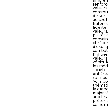
simple
renforc
valeurs
commu
de s’en
au sout
fraterne
fidélité 
valeurs. 
plutôt 
convain
chrétien
d’expli
combat
l’influe
valeurs
véhicul
les médi
société
entière
sur nos
Voilà p
thémat
la gran
majorit
articles
présent
ce num