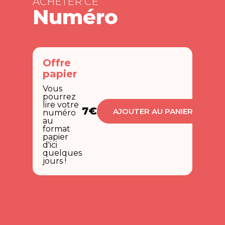
ACHETER CE
Numéro
Offre
papier
Vous
pourrez
lire votre
7€
AJOUTER AU PANIER
numéro
au
format
papier
d'ici
quelques
jours !