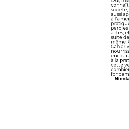
Oui, mi
connaît
société,
aussi a
à l’aime
pratiqu
paroles
actes, et
suite de
même. 
Cahier 
nourris
encour
à la pra
cette v
combie
fondame
Nicola