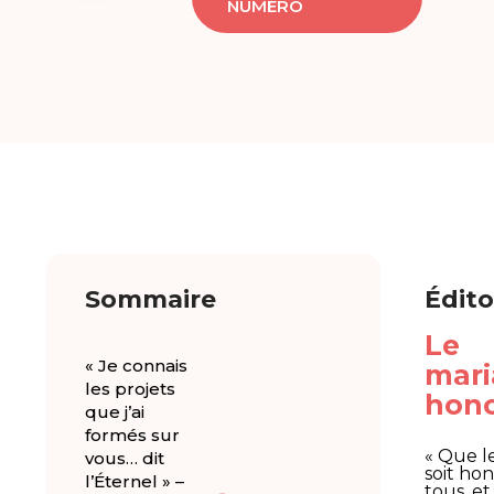
NUMÉRO
Sommaire
Édito
Le
« Je connais
mari
les projets
hono
que j’ai
formés sur
« Que l
vous… dit
soit ho
l’Éternel » –
tous, et 