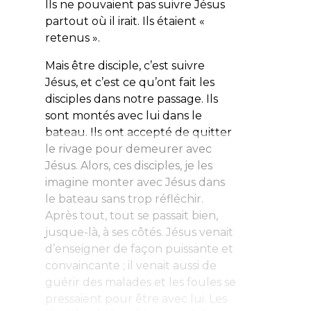
Ils ne pouvaient pas suivre Jésus
partout où il irait. Ils étaient «
retenus ».
Mais être disciple, c’est suivre
Jésus, et c’est ce qu’ont fait les
disciples dans notre passage. Ils
sont montés avec lui dans le
bateau. Ils ont accepté de quitter
le rivage pour demeurer avec
Jésus. Alors, ces disciples, je les
imagine monter avec Jésus dans
le bateau sans trop réfléchir.
Après tout, tout se passait bien,
jusque-là, à ses côtés. Jésus venait
d’enseigner de façon puissante et
convaincante ; il venait aussi de
guérir des malades et les foules se
pressaient pour être avec lui. Les