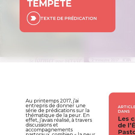
TEMPÊTE
TEXTE DE PRÉDICATION
Au printemps 2017, j’ai
entrepris de donner une
ARTICLE
série de prédications sur la
DANS
thématique de la peur. En
Les c
effet, j’avais réalisé, à travers
de l’
discussions et
accompagnements
Pasto
pastoraux, combien « la peur