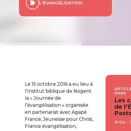
L'ÉVANGÉLISATION
Le 15 octobre 2016 a eu lieu à
ARTICLE
l’Institut biblique de Nogent
DANS
la « Journée de
Les c
l’évangélisation » organisée
de l’
en partenariat avec
Agapé
Pasto
France, Jeunesse pour Christ,
#104 - 
France évangélisation,