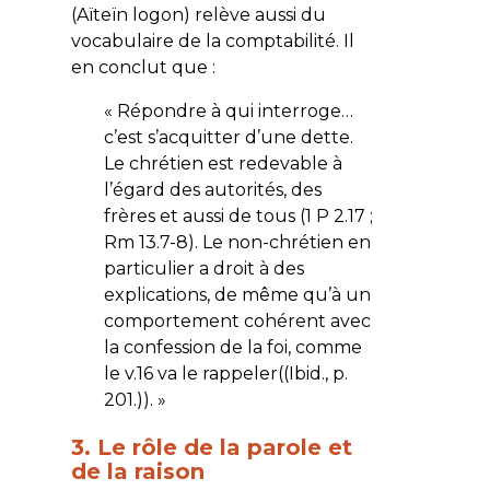
(
Aïteïn logon
) relève aussi du
vocabulaire de la comptabilité. Il
en conclut que :
« Répondre à qui interroge…
c’est s’acquitter d’une dette.
Le chrétien est redevable à
l’égard des autorités, des
frères et aussi de tous (1 P 2.17 ;
Rm 13.7-8). Le non-chrétien en
particulier a droit à des
explications, de même qu’à un
comportement cohérent avec
la confession de la foi, comme
le v.16 va le rappeler((Ibid., p.
201.)). »
3. Le rôle de la parole et
de la raison