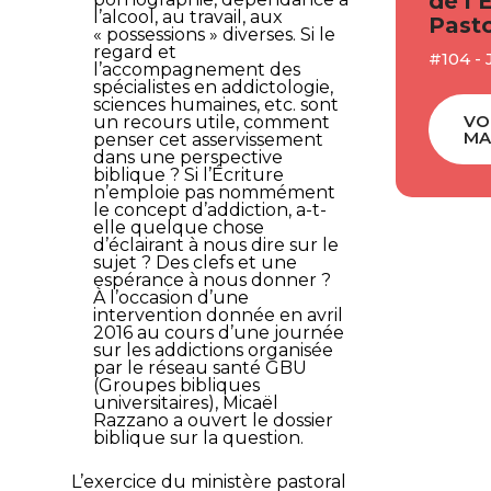
de l’
l’alcool, au travail, aux
Pasto
« possessions » diverses. Si le
regard et
#104 - 
l’accompagnement des
spécialistes en addictologie,
sciences humaines, etc. sont
VO
un recours utile, comment
MA
penser cet asservissement
dans une perspective
biblique ? Si l’Écriture
n’emploie pas nommément
le concept d’addiction, a-t-
elle quelque chose
d’éclairant à nous dire sur le
sujet ? Des clefs et une
espérance à nous donner ?
À l’occasion d’une
intervention donnée en avril
2016 au cours d’une journée
sur les addictions organisée
par le réseau santé GBU
(Groupes bibliques
universitaires), Micaël
Razzano a ouvert le dossier
biblique sur la question.
L’exercice du ministère pastoral