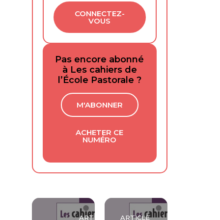
CONNECTEZ-
VOUS
Pas encore abonné
à Les cahiers de
l’École Pastorale ?
M'ABONNER
ACHETER CE
NUMÉRO
ARTICLE
ARTICLE