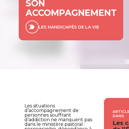
SON
ACCOMPAGNEMENT
LES HANDICAPÉS DE LA VIE
Les situations
d’accompagnement de
ARTICLE
personnes souffrant
DANS
d’addiction ne manquent pas
Les c
dans le ministère pastoral :
pornographie, dépendance à