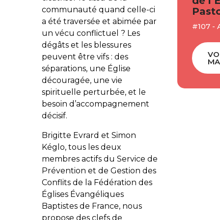
de l’
communauté quand celle-ci
Pasto
a été traversée et abimée par
#107 - 
un vécu conflictuel ? Les
dégâts et les blessures
VO
peuvent être vifs : des
MA
séparations, une Église
découragée, une vie
spirituelle perturbée, et le
besoin d’accompagnement
décisif.
Brigitte Evrard et Simon
Kéglo, tous les deux
membres actifs du Service de
Prévention et de Gestion des
Conflits de la Fédération des
Églises Évangéliques
Baptistes de France, nous
propose des clefs de