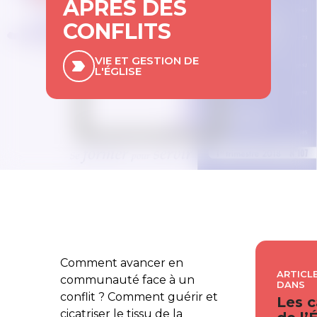
APRÈS DES
CONFLITS
VIE ET GESTION DE
L'ÉGLISE
Comment avancer en
ARTICLE
communauté face à un
DANS
conflit ? Comment guérir et
Les c
cicatriser le tissu de la