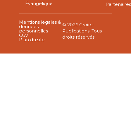
Évangélique
Partenaire
Mentions légales &
© 2026 Croire-
données
personnelles
Publications. Tous
CGV
droits réservés.
Plan du site