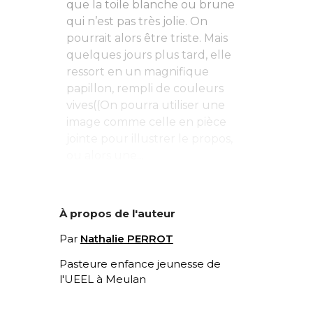
que la toile blanche ou brune
qui n’est pas très jolie. On
pourrait alors être triste. Mais
quelques jours plus tard, elle
ressort en un magnifique
papillon, rempli de couleurs
vives((On pourra utiliser une
image comme celle en pièce
jointe pour illustrer le propos,
ou alors une...
À propos de l'auteur
Par
Nathalie PERROT
Pasteure enfance jeunesse de
l'UEEL à Meulan