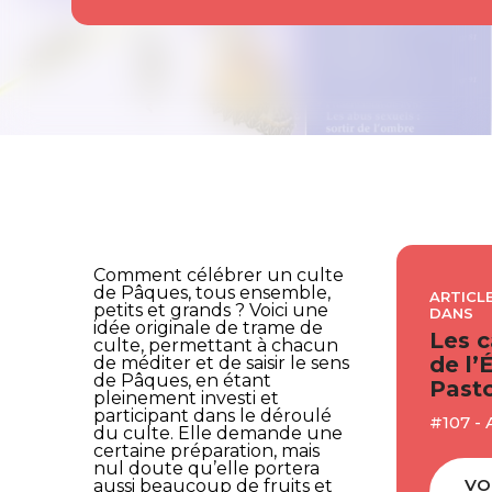
Comment célébrer un culte
de Pâques, tous ensemble,
ARTICLE
petits et grands ? Voici une
DANS
idée originale de trame de
Les c
culte, permettant à chacun
de l’
de méditer et de saisir le sens
de Pâques, en étant
Pasto
pleinement investi et
participant dans le déroulé
#107 - 
du culte. Elle demande une
certaine préparation, mais
nul doute qu’elle portera
VO
aussi beaucoup de fruits et