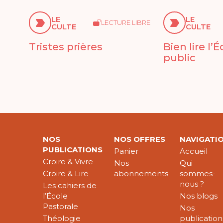
LE
LE
LECTURE LIBRE
CULTE
CULTE
Tristes prières
Bien lire l’
public
NOS
NOS OFFRES
NAVIGATI
PUBLICATIONS
Panier
Accueil
Croire & Vivre
Nos
Qui
Croire & Lire
abonnements
sommes-
nous ?
Les cahiers de
l’École
Nos blogs
Pastorale
Nos
Théologie
publication