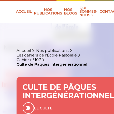
QUI
NOS
NOS
ACCUEIL
SOMMES-
CONTA
PUBLICATIONS
BLOGS
NOUS ?
Accueil
Nos publications
Les cahiers de l’École Pastorale
Cahier n°107
Culte de Pâques intergénérationnel
CULTE DE PÂQUES
INTERGÉNÉRATIONNE
LE CULTE