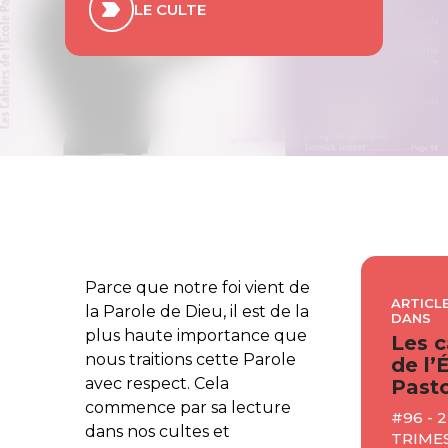
LE CULTE
Parce que notre foi vient de
ARTICLE
la Parole de Dieu, il est de la
DANS
plus haute importance que
Les c
nous traitions cette Parole
de l’
avec respect. Cela
Pasto
commence par sa lecture
#96 - 
dans nos cultes et
TRIMES