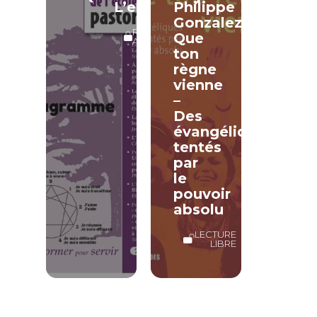
L’ennéagramme
Philippe
Gonzalez,
RÉSERVÉ
Que
ABONNÉS
ton
règne
vienne
–
Des
évangéliques
tentés
par
le
pouvoir
absolu
LECTURE
LIBRE