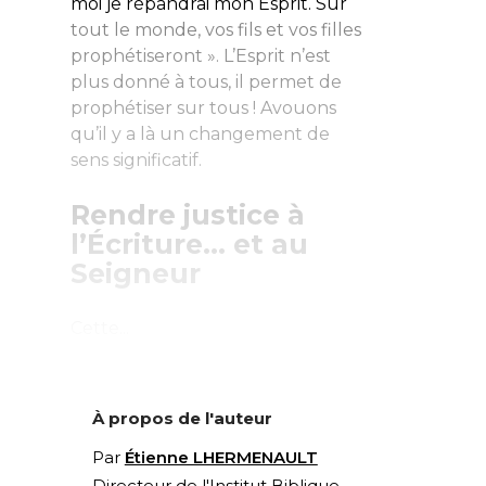
moi je répandrai mon Esprit. Sur
tout le monde, vos fils et vos filles
prophétiseront ». L’Esprit n’est
plus donné à tous, il permet de
prophétiser sur tous ! Avouons
qu’il y a là un changement de
sens significatif.
Rendre justice à
l’Écriture… et au
Seigneur
Cette...
À propos de l'auteur
Par
Étienne LHERMENAULT
Directeur de l'Institut Biblique