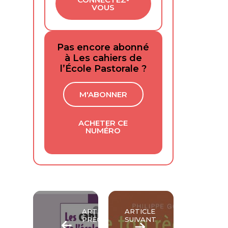
VOUS
Pas encore abonné
à Les cahiers de
l’École Pastorale ?
M'ABONNER
ACHETER CE
NUMÉRO
ARTICLE
ARTICLE
PRÉCÉDENT
SUIVANT