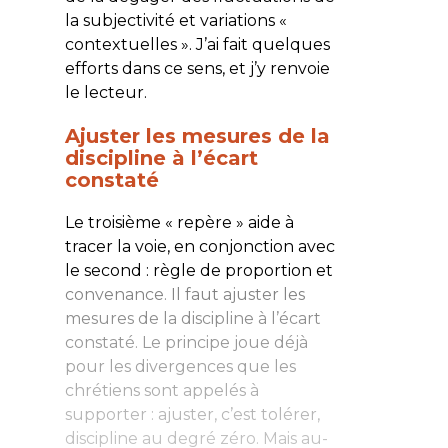
la subjectivité et variations «
contextuelles ». J’ai fait quelques
efforts dans ce sens, et j’y renvoie
le lecteur.
Ajuster les mesures de la
discipline à l’écart
constaté
Le troisième « repère » aide à
tracer la voie, en conjonction avec
le second : règle de proportion et
convenance. Il faut
ajuster les
mesures de la discipline à l’écart
constaté
. Le principe joue déjà
pour les divergences que les
chrétiens sont appelés à
supporter : ajuster, c’est tolérer,
discipline au degré zéro. Mais au-