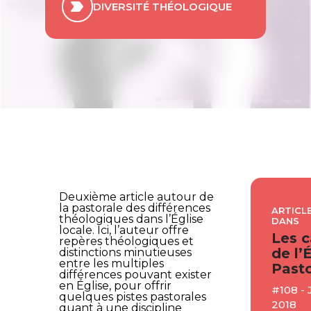
DIVERSITÉ THÉOLOGIQUE
Deuxième article autour de
la pastorale des différences
ARTICLE
théologiques dans l’Église
DANS
locale. Ici, l’auteur offre
Les c
repères théologiques et
de l’
distinctions minutieuses
entre les multiples
Pasto
différences pouvant exister
en Église, pour offrir
#108 -
quelques pistes pastorales
2018
quant à une discipline