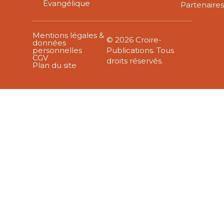
Évangélique
Partenaire
Mentions légales &
© 2026 Croire-
données
personnelles
Publications. Tous
CGV
droits réservés.
Plan du site