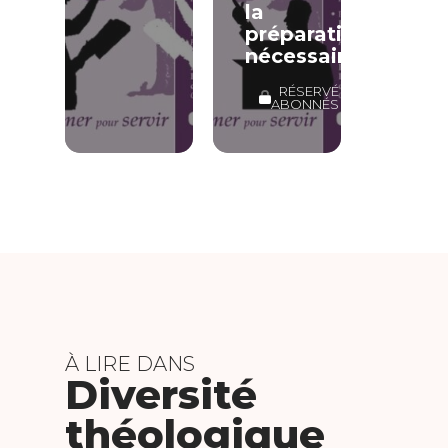
la
préparation
nécessaire
RÉSERVÉ
ABONNÉS
À LIRE DANS
Diversité
théologique