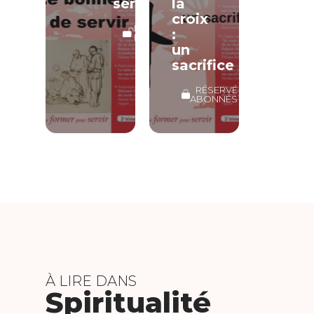
servir
la
croix
LECTURE
:
LIBRE
un
sacrifice
RÉSERVÉ
ABONNÉS
À LIRE DANS
Spiritualité