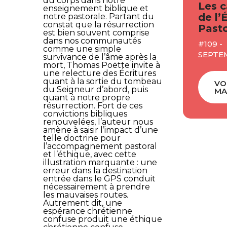
du corps dans notre
Les c
enseignement biblique et
de l’
notre pastorale. Partant du
constat que la résurrection
Pasto
est bien souvent comprise
dans nos communautés
#109 -
comme une simple
SEPTE
survivance de l’âme après la
mort, Thomas Poëtte invite à
une relecture des Écritures
quant à la sortie du tombeau
VO
du Seigneur d’abord, puis
MA
quant à notre propre
résurrection. Fort de ces
convictions bibliques
renouvelées, l’auteur nous
amène à saisir l’impact d’une
telle doctrine pour
l’accompagnement pastoral
et l’éthique, avec cette
illustration marquante : une
erreur dans la destination
entrée dans le GPS conduit
nécessairement à prendre
les mauvaises routes.
Autrement dit, une
espérance chrétienne
confuse produit une éthique