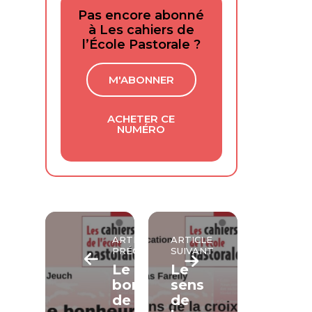
Pas encore abonné
à Les cahiers de
l’École Pastorale ?
M'ABONNER
ACHETER CE
NUMÉRO
ARTICLE
ARTICLE
PRÉCÉDENT
SUIVANT
Le
Le
bonheur
sens
de
de