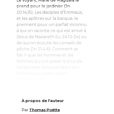
Le voyant, Marie de Magdala le
prend pour le jardinier (Jn
20.14,15). Les disciples d’Emmaüs,
et les apôtres sur la barque, le
prennent pour un parfait inconnu
à qui on raconte ce qui est arrivé à
Jésus de Nazareth (Lc 24.13-24) ou
de qui on écoute les conseils de
pêche (Jn 21.4-6). Comment se
fait-il que les hommes et les
femmes qui ont passé le plus de
temps avec Jésus pendant son
ministère terrestre soient
incapables de...
À propos de l'auteur
Par
Thomas Poëtte