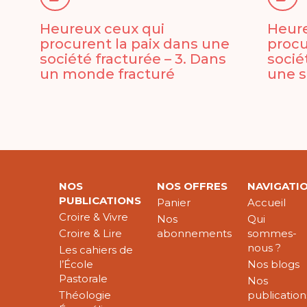
Heureux ceux qui
Heure
procurent la paix dans une
procu
société fracturée – 3. Dans
socié
un monde fracturé
une s
NOS
NOS OFFRES
NAVIGATI
PUBLICATIONS
Panier
Accueil
Croire & Vivre
Nos
Qui
Croire & Lire
abonnements
sommes-
nous ?
Les cahiers de
l’École
Nos blogs
Pastorale
Nos
Théologie
publication