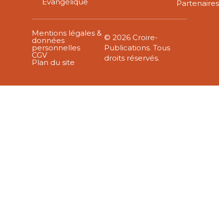
Évangélique
Partenaire
Mentions légales &
© 2026 Croire-
données
personnelles
Publications. Tous
CGV
droits réservés.
Plan du site