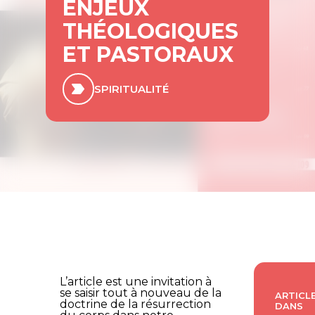
ENJEUX
THÉOLOGIQUES
ET PASTORAUX
SPIRITUALITÉ
L’article est une invitation à
se saisir tout à nouveau de la
ARTICLE
doctrine de la résurrection
DANS