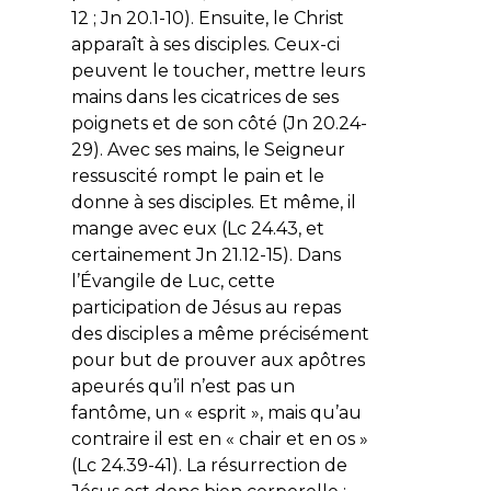
12 ; Jn 20.1-10). Ensuite, le Christ
apparaît à ses disciples. Ceux-ci
peuvent le toucher, mettre leurs
mains dans les cicatrices de ses
poignets et de son côté (Jn 20.24-
29). Avec ses mains, le Seigneur
ressuscité rompt le pain et le
donne à ses disciples. Et même, il
mange avec eux (Lc 24.43, et
certainement Jn 21.12-15). Dans
l’Évangile de Luc, cette
participation de Jésus au repas
des disciples a même précisément
pour but de prouver aux apôtres
apeurés qu’il n’est pas un
fantôme, un « esprit », mais qu’au
contraire il est en « chair et en os »
(Lc 24.39-41). La résurrection de