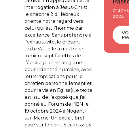
tardive. En appliquant cette
Pasto
interrogation à Jésus-Christ,
#137 -
le chapitre 2 d’Hébreux
2025
oriente notre regard vers
celui qui est l'homme par
VO
excellence. Sans prétendre à
MA
l’exhaustivité, le présent
texte s’attelle à mettre en
lumière sept facettes de
l’éclairage christologique
pour l'identité humaine, avec
leurs implications pour le
chrétien personnellement et
pour la vie en Église((Le texte
est issu de l’exposé que j’ai
donné au Forum de l’IBN le
19 octobre 2024 à Nogent-
sur-Marne. Un extrait bref,
basé sur le point 5 ci-dessous