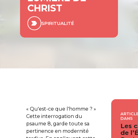
CHRIST
SPIRITUALITÉ
«
Qu'est-ce que l'homme ?
»
ARTICLE
Cette interrogation du
DANS
psaume 8, garde toute sa
Les c
pertinence en modernité
de l’