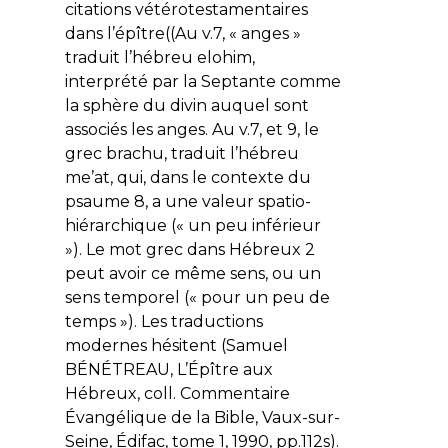
citations vétérotestamentaires
dans l’épître((Au v.7, « anges »
traduit l’hébreu
elohim
,
interprété par la Septante comme
la sphère du divin auquel sont
associés les anges. Au v.7, et 9, le
grec
brachu
, traduit l’hébreu
me’at
, qui, dans le contexte du
psaume 8, a une valeur spatio-
hiérarchique (« un peu inférieur
»). Le mot grec dans Hébreux 2
peut avoir ce même sens, ou un
sens temporel (« pour un peu de
temps »). Les traductions
modernes hésitent (Samuel
BÉNÉTREAU,
L’Épître aux
Hébreux
, coll. Commentaire
Évangélique de la Bible, Vaux-sur-
Seine, Édifac, tome 1, 1990, pp.112s).