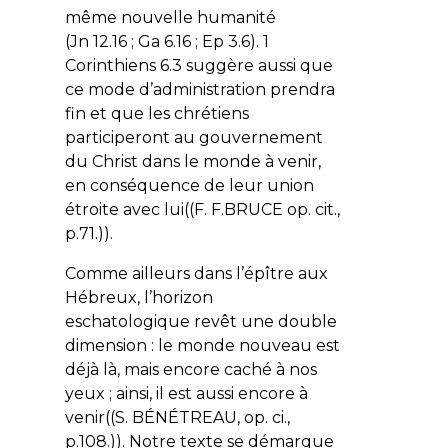
même nouvelle humanité
(Jn 12.16 ; Ga 6.16 ; Ep 3.6). 1
Corinthiens 6.3 suggère aussi que
ce mode d’administration prendra
fin et que les chrétiens
participeront au gouvernement
du Christ dans le monde à venir,
en conséquence de leur union
étroite avec lui((F. F.BRUCE op. cit.,
p.71.)).
Comme ailleurs dans l’épître aux
Hébreux, l’horizon
eschatologique revêt une double
dimension : le monde nouveau est
déjà là, mais encore caché à nos
yeux ; ainsi, il est aussi encore à
venir((S. BÉNÉTREAU, op. ci.,
p.108.)). Notre texte se démarque