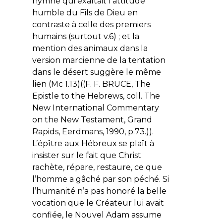
hymne qui exaltait l’attitude
humble du Fils de Dieu en
contraste à celle des premiers
humains (surtout v.6) ; et la
mention des animaux dans la
version marcienne de la tentation
dans le désert suggère le même
lien (Mc 1.13)((F. F. BRUCE,
The
Epistle to the Hebrews
, coll. The
New International Commentary
on the New Testament, Grand
Rapids, Eerdmans, 1990, p.73.)).
L’épître aux Hébreux se plaît à
insister sur le fait que Christ
rachète, répare, restaure, ce que
l’homme a gâché par son péché. Si
l’humanité n’a pas honoré la belle
vocation que le Créateur lui avait
confiée, le Nouvel Adam assume