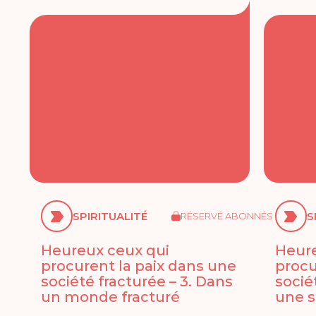
SPIRITUALITÉ
S
RÉSERVÉ ABONNÉS
Heureux ceux qui
Heure
procurent la paix dans une
procu
société fracturée – 3. Dans
socié
un monde fracturé
une s