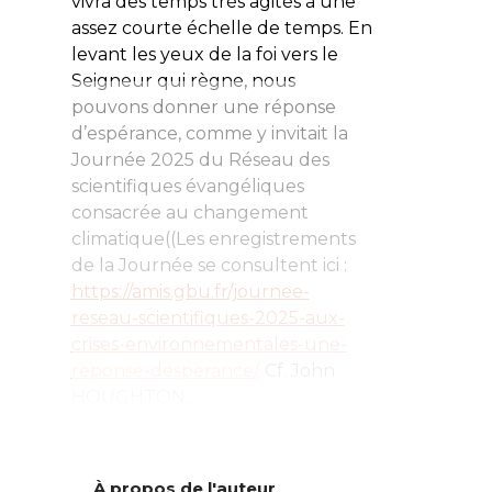
vivra des temps très agités à une
assez courte échelle de temps. En
levant les yeux de la foi vers le
Seigneur qui règne, nous
pouvons donner une réponse
d’espérance, comme y invitait la
Journée 2025 du Réseau des
scientifiques évangéliques
consacrée au changement
climatique((Les enregistrements
de la Journée se consultent ici :
https://amis.gbu.fr/journee-
reseau-scientifiques-2025-aux-
crises-environnementales-une-
reponse-desperance/
.
Cf
. John
HOUGHTON,...
À propos de l'auteur