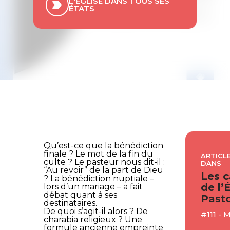
L'ÉGLISE DANS TOUS SES
ÉTATS
Qu’est-ce que la bénédiction
finale ? Le mot de la fin du
ARTICLE
culte ? Le pasteur nous dit-il :
DANS
“Au revoir” de la part de Dieu
Les c
? La bénédiction nuptiale –
de l’
lors d’un mariage – a fait
débat quant à ses
Pasto
destinataires.
De quoi s’agit-il alors ? De
#111 - 
charabia religieux ? Une
formule ancienne empreinte