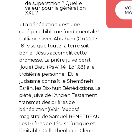
de superstition ? Quelle
VO
valeur pour la génération
MA
XXL ?
« La bénédiction » est une
catégorie biblique fondamentale !
L’alliance avec Abraham (Gn 22.17-
18) vise que toute la terre soit
bénie ! Jésus accomplit cette
promesse. La prière juive bénit
(loue) Dieu (Ps 41.14 ; Lc 1.68) à la
troisième personne ! Et le
judaïsme connaît le Shemôneh
Esrêh, les Dix-huit Bénédictions. La
piété juive de l’Ancien Testament
transmet des prières de
bénédiction((Voir l’exposé
magistral de Samuel BÉNÉTREAU,
Les Prières de Jésus : l’unique et
l’imitable, Coll. Théologie, Cléon