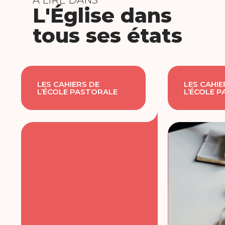
À LIRE DANS
L'Église dans
tous ses états
LES CAHIERS DE
LES CAHIE
L’ÉCOLE PASTORALE
L’ÉCOLE 