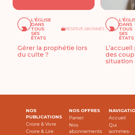
L'ÉGLISE
L'ÉGLI
DANS
DANS
TOUS
TOUS
RÉSERVÉ ABONNÉS
SES
SES
ÉTATS
ÉTATS
Gérer la prophétie lors
L’accueil
du culte ?
des coup
situation
NOS
NOS OFFRES
NAVIGATI
PUBLICATIONS
Panier
Accueil
Croire & Vivre
Nos
Qui
Croire & Lire
abonnements
sommes-