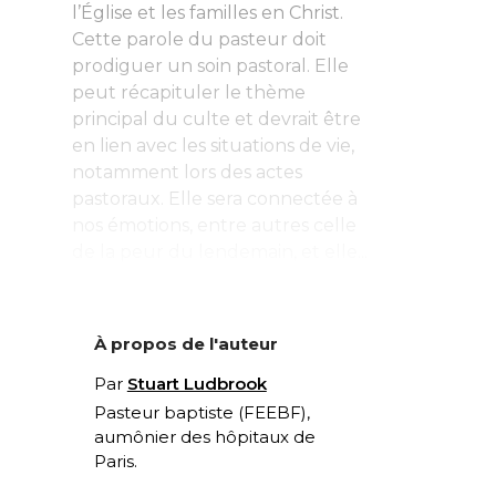
l’Église et les familles en Christ.
Cette parole du pasteur doit
prodiguer un soin pastoral. Elle
peut récapituler le thème
principal du culte et devrait être
en lien avec les situations de vie,
notamment lors des actes
pastoraux. Elle sera connectée à
nos émotions, entre autres celle
de la peur du lendemain, et elle...
À propos de l'auteur
Par
Stuart Ludbrook
Pasteur baptiste (FEEBF),
aumônier des hôpitaux de
Paris.