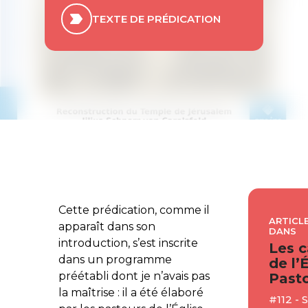
TEXTE DE PRÉDICATION
Cette prédication, comme il
ARTICLE
apparaît dans son
DANS
introduction, s’est inscrite
Les c
dans un programme
de l’
préétabli dont je n’avais pas
Pasto
la maîtrise : il a été élaboré
#112 -