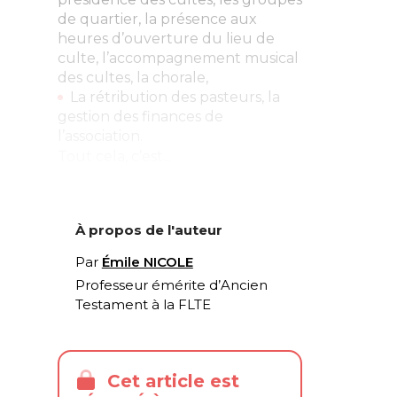
de quartier, la présence aux
heures d’ouverture du lieu de
culte, l’accompagnement musical
des cultes, la chorale,
La rétribution des pasteurs, la
gestion des finances de
l’association.
Tout cela, c’est...
À propos de l'auteur
Par
Émile NICOLE
Professeur émérite d’Ancien
Testament à la FLTE
Cet article est