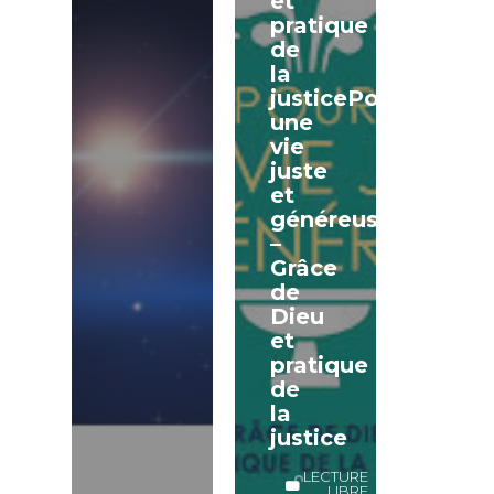
et
pratique
de
la
justicePour
une
vie
juste
et
généreuse
–
Grâce
de
Dieu
et
pratique
de
la
justice
LECTURE
LIBRE