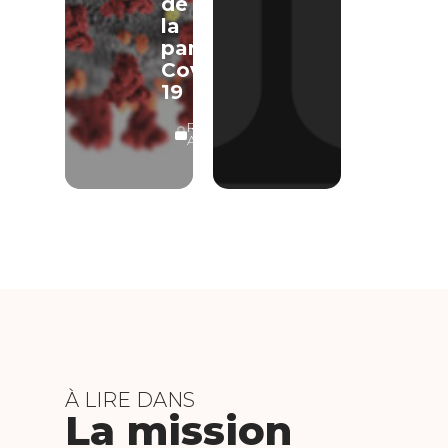
de
la
pandémie
Covid-
19
RÉSERVÉ
ABONNÉS
À LIRE DANS
La mission