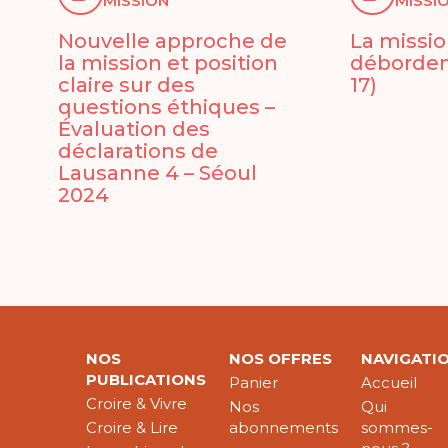
MISSION
MISSI
Nouvelle approche de
La missio
la mission et position
débordeme
claire sur des
17)
questions éthiques –
Évaluation des
déclarations de
Lausanne 4 – Séoul
2024
NOS
NOS OFFRES
NAVIGATI
PUBLICATIONS
Panier
Accueil
Croire & Vivre
Nos
Qui
Croire & Lire
abonnements
sommes-