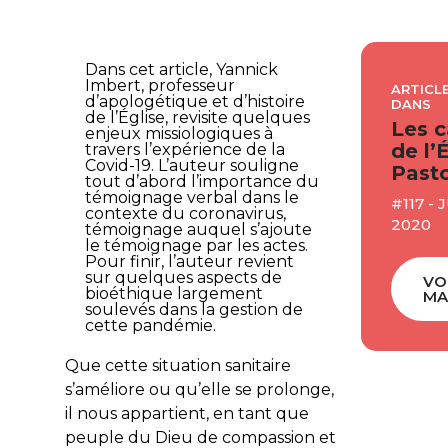
Dans cet article, Yannick
Imbert, professeur
ARTICLE
d’apologétique et d’histoire
DANS
de l’Église, revisite quelques
Les c
enjeux missiologiques à
de l’
travers l’expérience de la
Covid-19. L’auteur souligne
Pasto
tout d’abord l’importance du
témoignage verbal dans le
#117 - 
contexte du coronavirus,
2020
témoignage auquel s’ajoute
le témoignage par les actes.
Pour finir, l’auteur revient
sur quelques aspects de
VO
bioéthique largement
MA
soulevés dans la gestion de
cette pandémie.
Que cette situation sanitaire
s’améliore ou qu’elle se prolonge,
il nous appartient, en tant que
peuple du Dieu de compassion et