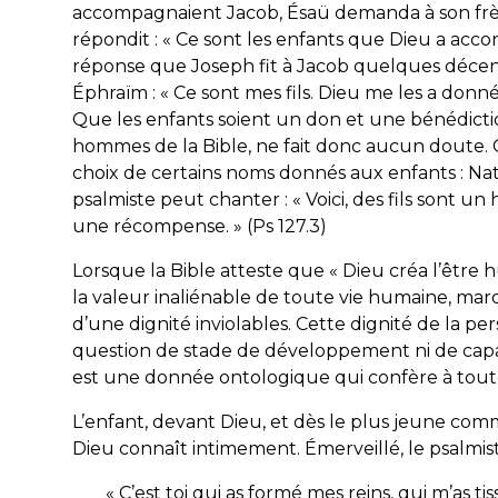
accompagnaient Jacob, Ésaü demanda à son frèr
répondit : «
Ce sont les enfants que Dieu a accor
réponse que Joseph fit à Jacob quelques décenn
Éphraïm : «
Ce sont mes fils. Dieu me les a donn
Que les enfants soient un don et une bénédicti
hommes de la Bible, ne fait donc aucun doute. C
choix de certains noms donnés aux enfants : Nat
psalmiste peut chanter : «
Voici, des fils sont un 
une récompense
. » (Ps 127.3)
Lorsque la Bible atteste que «
Dieu créa l’être 
la valeur inaliénable de toute vie humaine, ma
d’une dignité inviolables. Cette dignité de la 
question de stade de développement ni de capaci
est une donnée ontologique qui confère à toute
L’enfant, devant Dieu, et dès le plus jeune co
Dieu connaît intimement. Émerveillé, le psalmiste
«
C’est toi qui as formé mes reins, qui m’as t