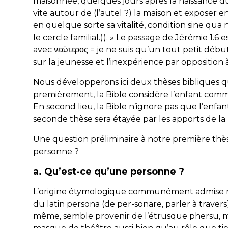
maisonnée, quelques jours après la naissance du
vite autour de (l’autel ?) la maison et exposer e
en quelque sorte sa vitalité, condition sine qua
le cercle familial.)). » Le passage de Jérémie 1.6 e
avec νεώτερος = je ne suis qu’un tout petit débuta
sur la jeunesse et l’inexpérience par opposition 
Nous développerons ici deux thèses bibliques q
premièrement, la Bible considère l’enfant com
En second lieu, la Bible n’ignore pas que l’en
seconde thèse sera étayée par les apports de 
Une question préliminaire à notre première thès
personne ?
a. Qu’est-ce qu’une personne ?
L’origine étymologique communément admise n
du latin
persona
(de
per-sonare
, parler à traver
même, semble provenir de l’étrusque
phersu
, 