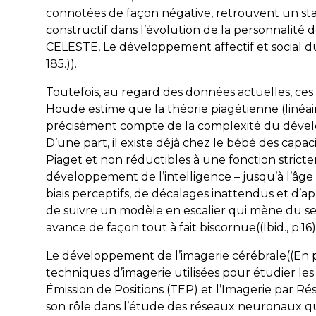
connotées de façon négative, retrouvent un stat
constructif dans l’évolution de la personnalit
CELESTE,
Le développement affectif et social 
185.)).
Toutefois, au regard des données actuelles, ces 
Houde estime que la théorie piagétienne (linéa
précisément compte de la complexité du dévelo
D’une part, il existe déjà chez le bébé des capa
Piaget et non réductibles à une fonction strictem
développement de l’intelligence – jusqu’à l’âge 
biais perceptifs, de décalages inattendus et d’a
de suivre un modèle en escalier qui mène du senso
avance de façon tout à fait biscornue((
Ibid
., p.16)
Le développement de l’imagerie cérébrale((En ps
techniques d’imagerie utilisées pour étudier l
Émission de Positions (TEP) et l’Imagerie par R
son rôle dans l’étude des réseaux neuronaux qu