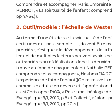
Comprendre et accompagner, Paris, Empreinte tem
PERROT, « La spiritualité de l’enfant : compre
pp.47-64.)).
2. Outil/modèle : l’échelle de Weste
Au terme d’une étude sur la spiritualité de l’en
certitudes qui, nous semble-t-il, doivent être 
première, c’est que « le développement de la fo
lequel de multiples facteurs peuvent avoir une i
outrancières ou d’idéalisation, donc. La deuxième 
trouve au fond de chaque enfant((Nathalie PERROT
comprendre et accompagner »,
Hokhma
114, 20
l’expérience de foi de l’enfant((On retrouve la 
comme un adulte en devenir et l’appréciation d
aussi Christophe PAYA, « Pour une théologie de l’
Évangélique
9/1, 2010, p.8 et Collectif, « Jalons
Évangélique
9/1, 2010, pp.20ss.)).