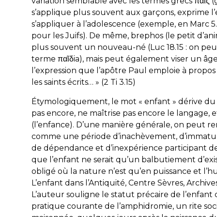
variation semblable avec les termes grecs παῖς (gé
s’applique plus souvent aux garçons, exprime l’
s’appliquer à l’adolescence (exemple, en Marc 5.3
pour les Juifs). De même,
brephos
(le petit d’an
plus souvent un nouveau-né (Luc 18.15 : on peut
terme παῖδia), mais peut également viser un 
l’expression que l’apôtre Paul emploie à propo
les saints écrits
… » (2 Ti 3.15)
Étymologiquement, le mot « enfant » dérive du 
pas encore, ne maîtrise pas encore le langage, et
(l’enfance). D’une manière générale, on peut 
comme une période d’inachèvement, d’immaturité
de dépendance et d’inexpérience participant de 
que l’enfant ne serait qu’un balbutiement d’exi
obligé où la nature n’est qu’en puissance et l
L’enfant dans l’Antiquité, Centre Sèvres, Archiv
L’auteur souligne le statut précaire de l’enfant d
pratique courante de l’amphidromie, un rite soc