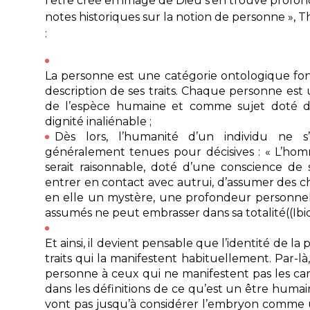
l’être créé en image de Dieu s’en trouve prof
notes historiques sur la notion de personne »,
T
:
La personne est une catégorie ontologique fon
description de ses traits. Chaque personne est 
de l’espèce humaine et comme sujet doté d’
dignité inaliénable ;
Dès lors, l’humanité d’un individu ne s
généralement tenues pour décisives : « L’ho
serait raisonnable, doté d’une conscience de 
entrer en contact avec autrui, d’assumer des
en elle un mystère, une profondeur personnel
assumés ne peut embrasser dans sa totalité((
Ibi
Et ainsi, il devient pensable que l’identité de 
traits qui la manifestent habituellement. Par-là
personne à ceux qui ne manifestent pas les car
dans les définitions de ce qu’est un être humain
vont pas jusqu’à considérer l’embryon comme un