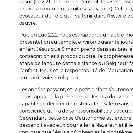
Jésus (Lc 2.21). Par ce rite, l’enfant Jésus est in
reçoit son nom (qui signifie « sauveur »). Celui-
évocateur du rôle qu’il va tenir dans l’histoire
œuvre.
Puis en Luc 2.22 nous est rapporté un autre mome
présentation au temple, environ quarante jours ap
enfant Jésus que Siméon prend dans ses bras, e
consécration et à propos duquel la prophétesse A
étape de la toute petite enfance du Seigneur fa
l’enfant Jésus et la responsabilité de l’éducatio
leurs « devoirs » religieux.
Les années passent, et le petit enfant s’autono
nous rapporte la présence de Jésus à douze ans
capable de décider de rester à Jérusalem sans pr
conscience qu’il a de sa responsabilité à s’occup
Cependant, cette prise d’autonomie est encore r
descendit avec eux pour aller à Nazareth et il l
implique que Jésus a dû observer le cinquièm