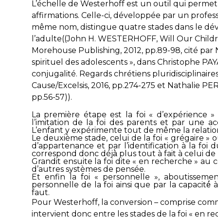
L’échelle de Westerhoff est un outil qui perme
affirmations. Celle-ci, développée par un profes
même nom, distingue quatre stades dans le déve
l’adulte((John H. WESTERHOFF,
Will Our Child
Morehouse Publishing, 2012, pp.89-98, cité p
spirituel des adolescents », dans Christophe PAY
conjugalité. Regards chrétiens pluridisciplinaire
Cause/Excelsis, 2016, pp.274-275 et Nathalie PERROT
pp.56-57)).
La première étape est la foi « d’expérience »
l’imitation de la foi des parents et par une ac
L’enfant y expérimente tout de même la relation
Le deuxième stade, celui de la foi « grégaire » ou
d’appartenance et par l’identification à la foi
correspond donc déjà̀ plus tout à fait à celui de
Grandit ensuite la foi dite « en recherche » au co
d’autres systèmes de pensée.
Et enfin la foi « personnelle », aboutisseme
personnelle de la foi ainsi que par la capacité́ à
faut.
Pour Westerhoff, la conversion – comprise comme
intervient donc entre les stades de la foi « en rec