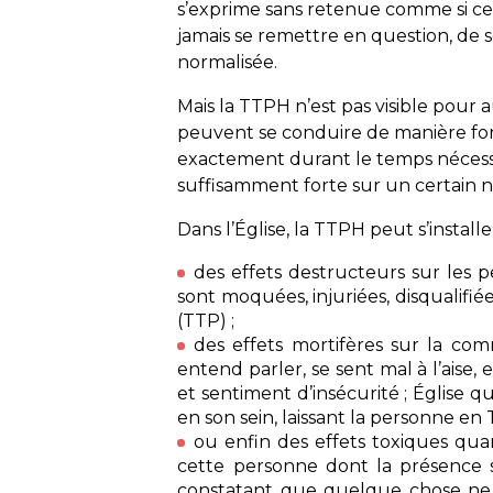
s’exprime sans retenue comme si cett
jamais se remettre en question, de se
normalisée.
Mais la TTPH n’est pas visible pou
peuvent se conduire de manière for
exactement durant le temps nécessair
suffisamment forte sur un certain n
Dans l’Église, la TTPH peut s’instal
des effets destructeurs sur les p
sont moquées, injuriées, disqualifié
(TTP) ;
des effets mortifères sur la com
entend parler, se sent mal à l’aise, 
et sentiment d’insécurité ; Église q
en son sein, laissant la personne en 
ou enfin des effets toxiques qu
cette personne dont la présence sa
constatant que quelque chose ne to