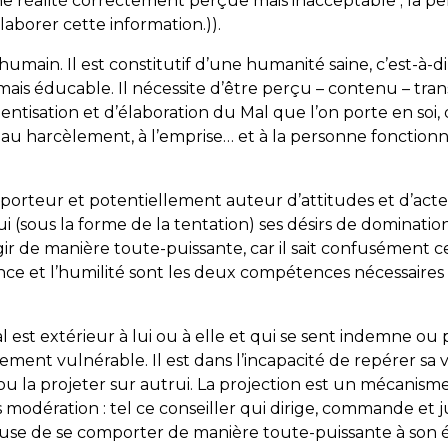
une réalité correctement perçue mais inacceptable ; la p
laborer cette information.)).
’humain. Il est constitutif d’une humanité saine, c’est-à
, mais éducable. Il nécessite d’être perçu – contenu – tra
ientisation et d’élaboration du Mal que l’on porte en soi
, au harcèlement, à l’emprise… et à la personne fonctio
 porteur et potentiellement auteur d’attitudes et d’acte
i (sous la forme de la tentation) ses désirs de dominatio
agir de manière toute-puissante, car il sait confusément ce
ance et l’humilité sont les deux compétences nécessaires 
al est extérieur à lui ou à elle et qui se sent indemne o
rement vulnérable. Il est dans l’incapacité de repérer sa
er ou la projeter sur autrui. La projection est un mécanis
s modération : tel ce conseiller qui dirige, commande et 
cuse de se comporter de manière toute-puissante à son é