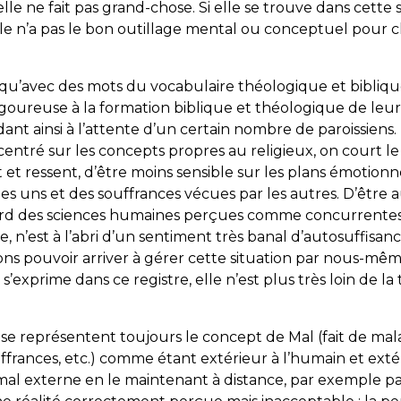
u’elle ne fait pas grand-chose. Si elle se trouve dans cette 
elle n’a pas le bon outillage mental ou conceptuel pour
nt qu’avec des mots du vocabulaire théologique et bibliq
rigoureuse à la formation biblique et théologique de leurs
ant ainsi à l’attente d’un certain nombre de paroissiens. 
 centré sur les concepts propres au religieux, on court le
it et ressent, d’être moins sensible sur les plans émotionn
les uns et des souffrances vécues par les autres. D’être 
l’égard des sciences humaines perçues comme concurrent
e, n’est à l’abri d’un sentiment très banal d’autosuffisan
ns pouvoir arriver à gérer cette situation par nous-mêm
e s’exprime dans ce registre, elle n’est plus très loin de l
ui se représentent toujours le concept de Mal (fait de mal
frances, etc.) comme étant extérieur à l’humain et extérie
e mal externe en le maintenant à distance, par exemple pa