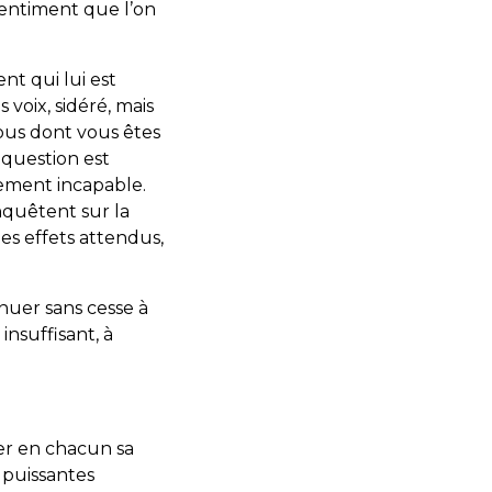
sentiment que l’on
t qui lui est
 voix, sidéré, mais
vous dont vous êtes
a question est
quement incapable.
nquêtent sur la
es effets attendus,
inuer sans cesse à
insuffisant, à
er en chacun sa
 puissantes