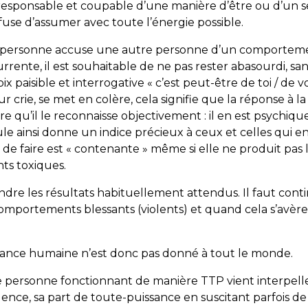
i responsable et coupable d’une manière d’être ou d’un 
fuse d’assumer avec toute l’énergie possible.
une personne accuse une autre personne d’un comportemen
rente, il est souhaitable de ne pas rester abasourdi, sans
x paisible et interrogative « c’est peut-être de toi / de 
eur crie, se met en colère, cela signifie que la réponse à l
ndre qu’il le reconnaisse objectivement : il en est psychi
ule ainsi donne un indice précieux à ceux et celles qui e
e faire est « contenante » même si elle ne produit pas l
nts toxiques.
endre les résultats habituellement attendus. Il faut cont
 comportements blessants (violents) et quand cela s’avère 
sance humaine n’est donc pas donné à tout le monde.
e personne fonctionnant de manière TTP vient interpell
lence, sa part de toute-puissance en suscitant parfois de