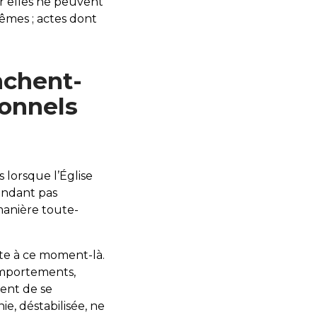
r elles ne peuvent
mêmes ; actes dont
nchent-
ionnels
 lorsque l’Église
ondant pas
manière toute-
ite à ce moment-là.
omportements,
uent de se
e, déstabilisée, ne