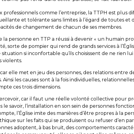
ux professionnels comme l’entreprise, la TTPH est plus dif
lante et tolérante sans limites à l’égard de toutes et d
pacités de changement de chacun de ses membres.
rsque la personne en TTP a réussi à devenir « un humain pr
, sorte de pompier qui rend de grands services à l’Égli
ituation si inconfortable qu’ils choisissent de ne rien lui
 violents.
ar elle met en jeu des personnes, des relations entre d
insi les causes sont à la fois individuelles, relationnelle
pte ces trois dimensions.
 percevoir, car il faut une réelle volonté collective pour
ns le savoir, l’installation en son sein de personnes fonc
ompte, l’Église imite des manières d’être propres à la pe
que sur les faits qui se produisent ou refuser d’en parl
es adoptent, à bas bruit, des comportements caractéri