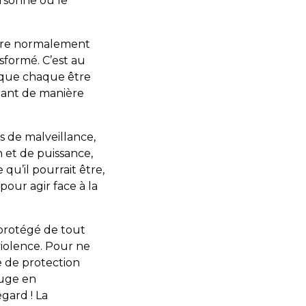
ersonne ou le
-dire normalement
nsformé. C’est au
, que chaque être
nnant de manière
s de malveillance,
n et de puissance,
 qu’il pourrait être,
pour agir face à la
u protégé de tout
 violence. Pour ne
me de protection
juge en
gard ! La