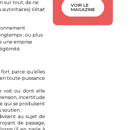
n sur tout, de ne
VOIR LE
MAGAZINE
autoritaires) s’était
ctionnement
ongtemps ; ou plus
ite une emprise
gitimité.
 fort parce qu’elles
e en toute-puissance
e voit ou dont elle
éhension, incertitude
ce qui se produisent
 soutien ;
visent au sujet de
croyant de passage,
orsqu’il en parle à