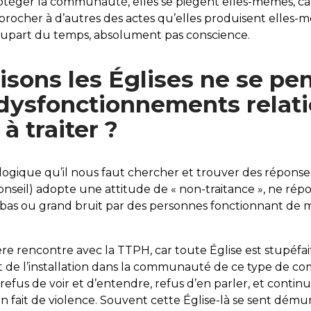
téger la communauté, elles se piègent elles-mêmes, ca
eprocher à d’autres des actes qu’elles produisent elles-
 plupart du temps, absolument pas conscience.
aisons les Églises ne se pe
s dysfonctionnements relat
 à traiter ?
ogique qu’il nous faut chercher et trouver des réponses
nseil) adopte une attitude de « non-traitance », ne rép
à bas ou grand bruit par des personnes fonctionnant de 
mière rencontre avec la TTPH, car toute Église est stupéfa
t de l’installation dans la communauté de ce type de c
 refus de voir et d’entendre, refus d’en parler, et contin
 fait de violence. Souvent cette Église-là se sent démuni