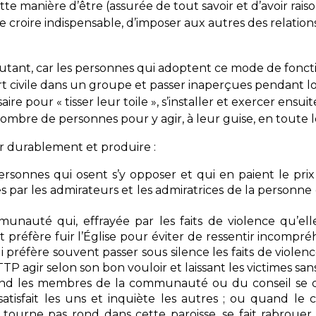
e manière d’être (assurée de tout savoir et d’avoir raiso
 croire indispensable, d’imposer aux autres des relations 
r autant, car les personnes qui adoptent ce mode de fon
t civile dans un groupe et passer inaperçues pendant l
e pour « tisser leur toile », s’installer et exercer ensu
ombre de personnes pour y agir, à leur guise, en toute lé
ler durablement et produire :
ersonnes qui osent s’y opposer et qui en paient le prix
es par les admirateurs et les admiratrices de la personn
munauté qui, effrayée par les faits de violence qu’ell
et préfère fuir l’Église pour éviter de ressentir incompr
ui préfère souvent passer sous silence les faits de violen
TTP agir selon son bon vouloir et laissant les victimes sans
and les membres de la communauté ou du conseil se di
tisfait les uns et inquiète les autres ; ou quand le 
urne pas rond dans cette paroisse, se fait rabrouer l