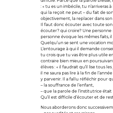
difficile. Parce que la parole ble
: « tu es un imbécile, tu n’arriveras à
qui la reçoit ne peut – du fait de s
objectivement, la replacer dans son
Il faut donc écouter avec toute son i
écouter? qui croire? Une personne r
personne évoque les mêmes faits, il 
Quelqu’un se sent une vocation mode
L’entourage à qui il demande conseil l
tu crois que tu vas être plus utile e
contraire bien mieux en poursuivant 
élèves : « il faudrait qu’il lise tous le
il ne saura pas lire à la fin de l’ann
y parvenir. Il a fallu réfléchir pour
– la souffrance de l’enfant,
– que la parole de l’institutrice éta
Qu’il est difficile d’écouter et de re
Nous aborderons donc successivem