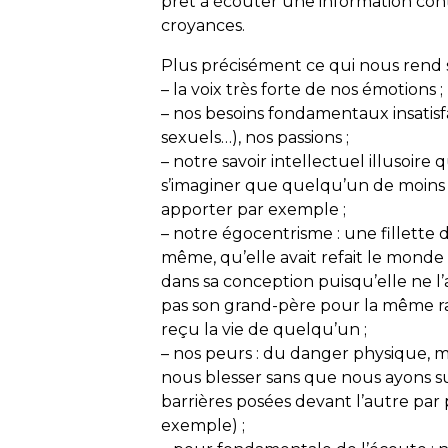
prêt à écouter une information cont
croyances.
Plus précisément ce qui nous rend 
– la voix très forte de nos émotions ;
– nos besoins fondamentaux insatisfa
sexuels…), nos passions ;
– notre savoir intellectuel illusoir
s’imaginer que quelqu’un de moins i
apporter par exemple ;
– notre égocentrisme : une fillette
même, qu’elle avait refait le monde 
dans sa conception puisqu’elle ne l’
pas son grand-père pour la même raison
reçu la vie de quelqu’un ;
– nos peurs : du danger physique, ma
nous blesser sans que nous ayons su
barrières posées devant l’autre par 
exemple) ;