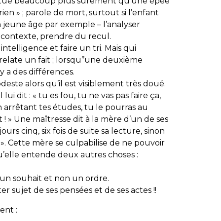
sse, tue beaucoup plus sûrement qu’une épée
 rien » ; parole de mort, surtout si l’enfant
on jeune âge par exemple – l’analyser
 contexte, prendre du recul.
ntelligence et faire un tri. Mais qui
elate un fait ; lorsqu’’une deuxième
y a des différences.
ste alors qu’il est visiblement très doué.
ui dit : « tu es fou, tu ne vas pas faire ça,
n arrêtant tes études, tu le pourras au
! » Une maîtresse dit à la mère d’un de ses
s jours cinq, six fois de suite sa lecture, sinon
ée ». Cette mère se culpabilise de ne pouvoir
 qu’elle entende deux autres choses :
it un souhait et non un ordre.
ster sujet de ses pensées et de ses actes !!
ent :