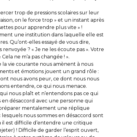
ercer trop de pressions scolaires sur leur
ison, on le force trop » et un instant après
settes pour apprendre plus vite » !
ment une institution dans laquelle elle est
res. Qu’ont-elles essayé de vous dire,
 renvoyée ? « Je ne les écoute pas ». Votre
 « Cela ne m’a pas changée ! ».
e la vie courante nous amènent à nous
ents et émotions jouent un grand rôle :
dont nous avons peur, ce dont nous nous
mons entendre, ce qui nous menace.
ui nous plaît et n’entendons pas ce qui
 en désaccord avec une personne qui
 préparer mentalement une réplique
ec lesquels nous sommes en désaccord sont
 il est difficile d’entendre une critique
ter) ! Difficile de garder l’esprit ouvert,