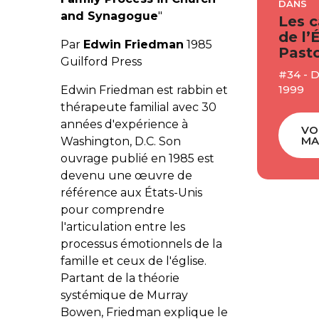
DANS
and Synagogue
"
Les c
de l’
Par
Edwin Friedman
1985
Pasto
Guilford Press
#34 -
1999
Edwin Friedman est rabbin et
thérapeute familial avec 30
années d'expérience à
VO
MA
Washington, D.C. Son
ouvrage publié en 1985 est
devenu une œuvre de
référence aux États-Unis
pour comprendre
l'articulation entre les
processus émotionnels de la
famille et ceux de l'église.
Partant de la théorie
systémique de Murray
Bowen, Friedman explique le