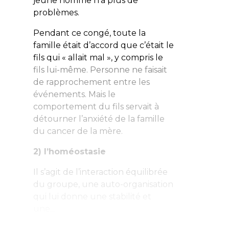
jeune homme n’a plus de
problèmes.
Pendant ce congé, toute la
famille était d’accord que c’était le
fils qui « allait mal », y compris le
fils lui-même. Personne ne faisait
de rapprochement entre les
événements. Mais le
comportement du fils servait à
détourner l’anxiété de la famille
du cancer de la mère.
2) l’homéostasie
Il s’agit de l’interaction équilibrée
du groupe, une auto-organisation
qui lui donne une stabilité et
une...