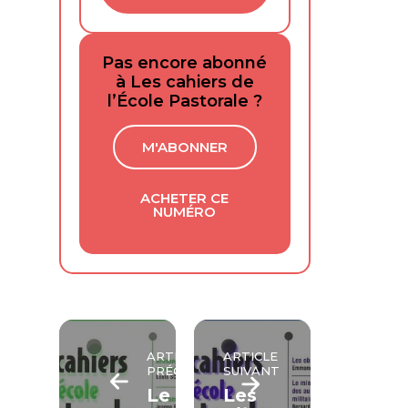
Pas encore abonné
à Les cahiers de
l’École Pastorale ?
M'ABONNER
ACHETER CE
NUMÉRO
ARTICLE
ARTICLE
PRÉCÉDENT
SUIVANT
Le
Les