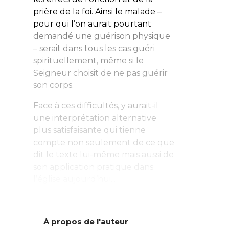
prière de la foi. Ainsi le malade –
pour qui l’on aurait pourtant
demandé une guérison
physique
– serait
dans tous les cas
guéri
spirituellement
, même si le
Seigneur choisit de ne pas guérir
son corps.
Face à ces difficultés, y aurait-il
une interprétation alternative
plus satisfaisante qui tienne
compte non seulement de ce que
dit le texte lui-même mais aussi de
son application pratique dans
l’église aujourd’hui...
À propos de l'auteur