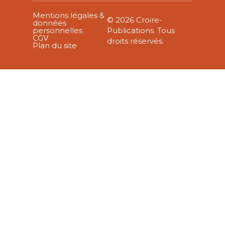
Mentions légales &
© 2026 Croire-
données
personnelles
Publications. Tous
CGV
droits réservés.
Plan du site