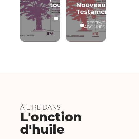
tous
Nouveau
Testament
LECTURE
LIBRE
RÉSERVÉ
ABONNÉS
À LIRE DANS
L'onction
d'huile