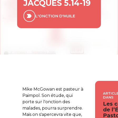
JACQUES 5.14-19
L'ONCTION D'HUILE
Mike McGowan est pasteur à
ARTICLE
Paimpol. Son étude, qui
DANS
porte sur l'onction des
Les c
malades, pourra surprendre.
de l’
Mais on s'apercevra vite que,
Pasto