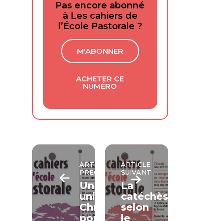
Pas encore abonné
à Les cahiers de
l’École Pastorale ?
M'ABONNER
ACHETER CE
NUMÉRO
ARTICLE
ARTICLE
PRÉCÉDENT
SUIVANT
Un
La
unique
catéchèse
Christ
selon
pour
le