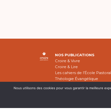
NOS PUBLICATIONS
Croire & Vivre
Croire & Lire
Les cahiers de l’École Pastora
Théologie Évangélique
Nous utilisons des cookies pour vous garantir la meilleure exp
Mentions légal
CGV
Plan du site