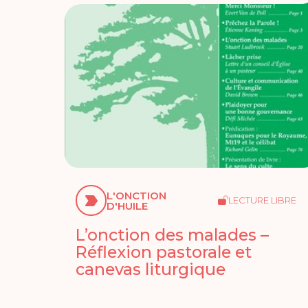
L'ONCTION
LECTURE LIBRE
D'HUILE
L’onction des malades –
Réflexion pastorale et
canevas liturgique