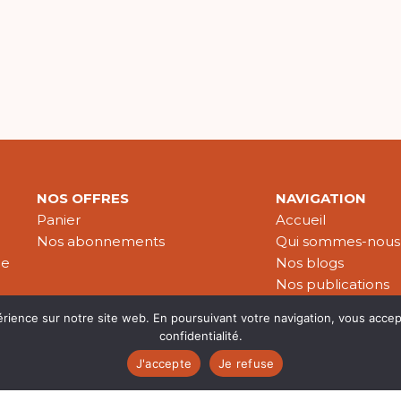
NOS OFFRES
NAVIGATION
Panier
Accueil
Nos abonnements
Qui sommes-nous
le
Nos blogs
Nos publications
Partenaires
érience sur notre site web. En poursuivant votre navigation, vous accep
confidentialité.
J'accepte
Je refuse
es & données personnelles
© 2026 Croire-Publications. Tous 