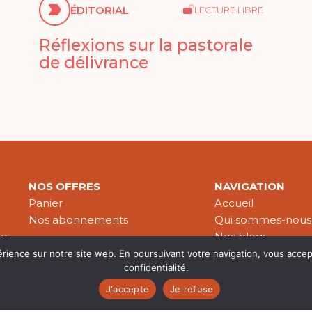
ÉDITORIAL
LECTURE LIBRE
Réflexions sur la pastorale
de délivrance
NOS OFFRES
NAVIGATION
Panier
Accueil
Nos abonnements
Qui sommes-nous
le
Nos blogs
Nos publications
érience sur notre site web. En poursuivant votre navigation, vous accep
confidentialité.
Partenaires
J'accepte
Je refuse