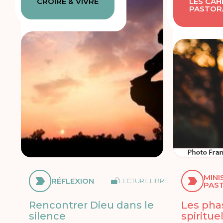
CROIRE & VIVRE
LES CAH
PASTOR
MINI
RÉFLEXION
LECTURE LIBRE
PAS
Rencontrer Dieu dans le
Les phas
silence
spiritue