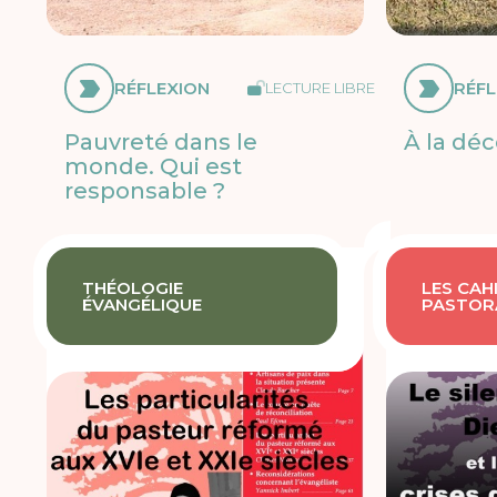
RÉFLEXION
RÉFL
LECTURE LIBRE
Pauvreté dans le
À la dé
monde. Qui est
responsable ?
THÉOLOGIE
LES CAH
ÉVANGÉLIQUE
PASTOR