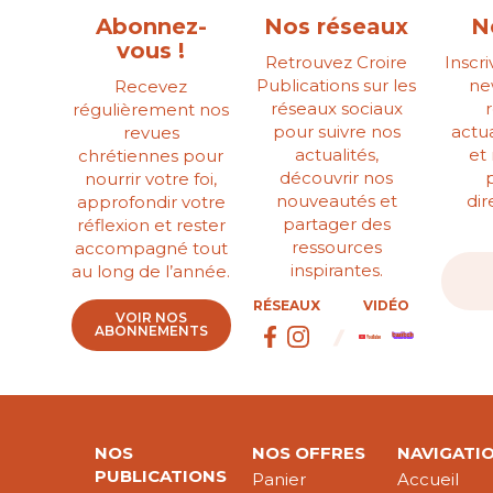
Abonnez-
Nos réseaux
N
vous !
Retrouvez Croire
Inscr
Publications sur les
ne
Recevez
réseaux sociaux
régulièrement nos
pour suivre nos
actua
revues
actualités,
et
chrétiennes pour
découvrir nos
nourrir votre foi,
nouveautés et
di
approfondir votre
partager des
réflexion et rester
ressources
accompagné tout
inspirantes.
au long de l’année.
RÉSEAUX
VIDÉO
VOIR NOS
ABONNEMENTS
NOS
NOS OFFRES
NAVIGATI
PUBLICATIONS
Panier
Accueil