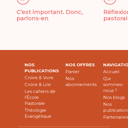
C’est important. Donc,
Réflexio
parlons-en
pastoral
NOS
NOS OFFRES
NAVIGATI
PUBLICATIONS
Panier
Accueil
Croire & Vivre
Nos
Qui
Croire & Lire
abonnements
sommes-
nous ?
Les cahiers de
l’École
Nos blogs
Pastorale
Nos
Théologie
publication
Évangélique
Partenaire