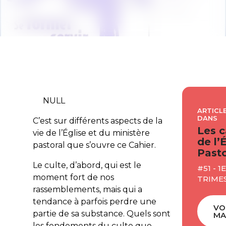
NULL
ARTICLE
DANS
C’est sur différents aspects de la
Les c
vie de l’Église et du ministère
de l’
pastoral que s’ouvre ce Cahier.
Pasto
Le culte, d’abord, qui est le
#51 - 1E
moment fort de nos
TRIME
rassemblements, mais qui a
tendance à parfois perdre une
VO
partie de sa substance. Quels sont
MA
les fondements du culte que