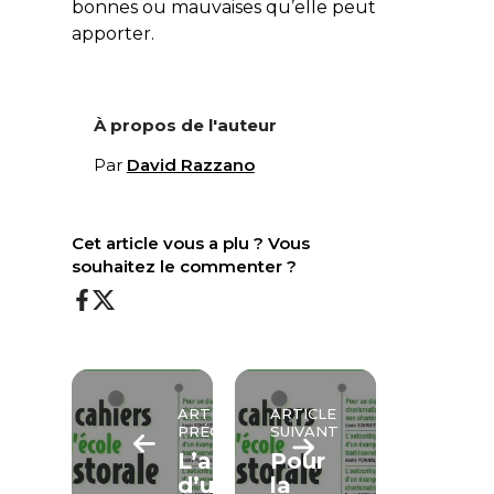
bonnes ou mauvaises qu’elle peut
apporter.
À propos de l'auteur
Par
David Razzano
Cet article vous a plu ? Vous
souhaitez le commenter ?
ARTICLE
ARTICLE
PRÉCÉDENT
SUIVANT
L’autocritique
Pour
d’un
la