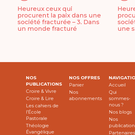
Heureux ceux qui
Heure
procurent la paix dans une
procu
société fracturée – 3. Dans
socié
un monde fracturé
une s
NOS
NOS OFFRES
NAVIGATI
PUBLICATIONS
Panier
Accueil
Croire & Vivre
Nos
Qui
Croire & Lire
abonnements
sommes-
nous ?
Les cahiers de
l’École
Nos blogs
Pastorale
Nos
Théologie
publication
Évangélique
Partenaire