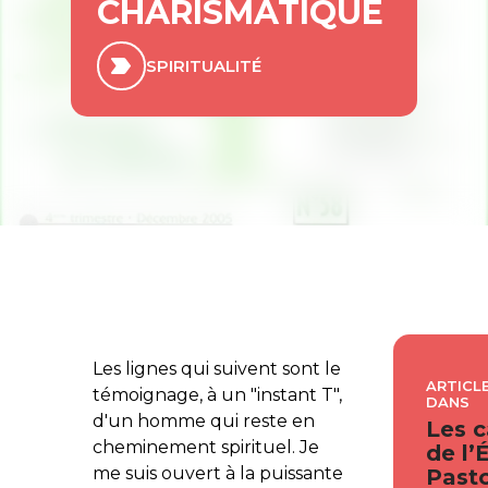
CHARISMATIQUE
SPIRITUALITÉ
Les lignes qui suivent sont le
ARTICLE
témoignage, à un "instant T",
DANS
d'un homme qui reste en
Les c
cheminement spirituel. Je
de l’
me suis ouvert à la puissante
Pasto