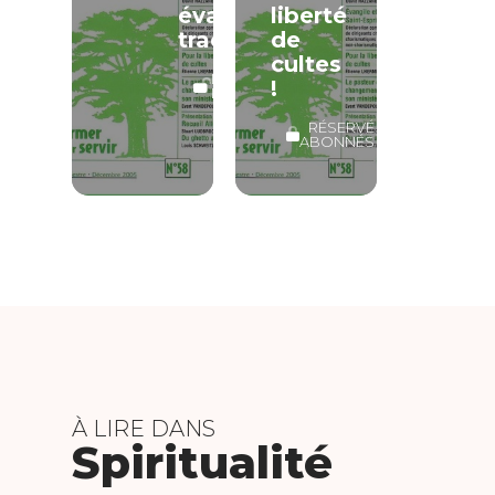
évangélique
liberté
traditionnel
de
cultes
LECTURE
!
LIBRE
RÉSERVÉ
ABONNÉS
À LIRE DANS
Spiritualité