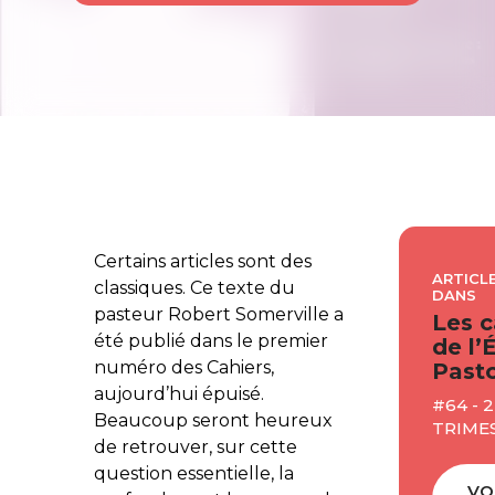
Certains articles sont des
ARTICLE
classiques. Ce texte du
DANS
pasteur Robert Somerville a
Les c
été publié dans le premier
de l’
numéro des Cahiers,
Pasto
aujourd’hui épuisé.
#64 - 
Beaucoup seront heureux
TRIME
de retrouver, sur cette
question essentielle, la
VO