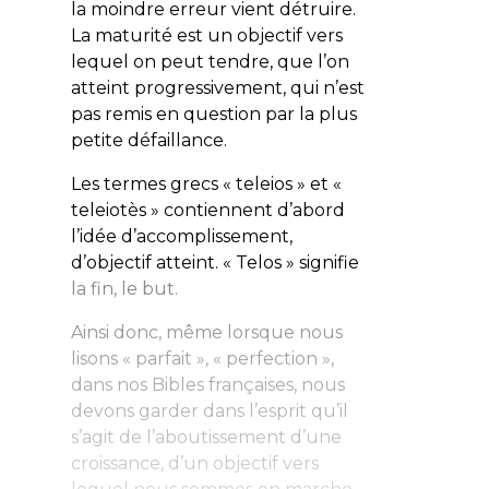
la moindre erreur vient détruire.
La maturité est un objectif vers
lequel on peut tendre, que l’on
atteint progressivement, qui n’est
pas remis en question par la plus
petite défaillance.
Les termes grecs « teleios » et «
teleiotès » contiennent d’abord
l’idée d’accomplissement,
d’objectif atteint. « Telos » signifie
la fin, le but.
Ainsi donc, même lorsque nous
lisons « parfait », « perfection »,
dans nos Bibles françaises, nous
devons garder dans l’esprit qu’il
s’agit de l’aboutissement d’une
croissance, d’un objectif vers