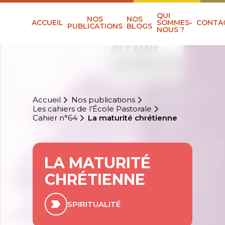
QUI
NOS
NOS
ACCUEIL
SOMMES-
CONTA
PUBLICATIONS
BLOGS
NOUS ?
Accueil
Nos publications
Les cahiers de l’École Pastorale
Cahier n°64
La maturité chrétienne
LA MATURITÉ
CHRÉTIENNE
SPIRITUALITÉ