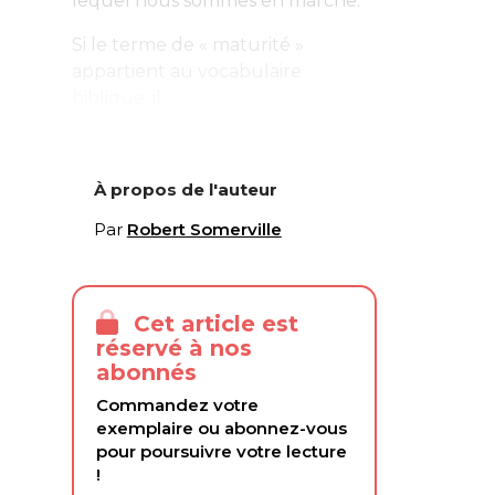
lequel nous sommes en marche.
Si le terme de « maturité »
appartient au vocabulaire
biblique, il...
À propos de l'auteur
Par
Robert Somerville
Cet article est
réservé à nos
abonnés
Commandez votre
exemplaire ou abonnez-vous
pour poursuivre votre lecture
!