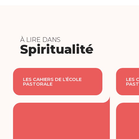
À LIRE DANS
Spiritualité
LES CAHIERS DE L’ÉCOLE
LES 
PASTORALE
PAST