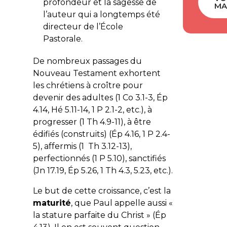
profondeur et la sagesse de
MA
l’auteur qui a longtemps été
directeur de l’École
Pastorale.
De nombreux passages du
Nouveau Testament exhortent
les chrétiens à croître pour
devenir des adultes (1 Co 3.1-3, Ép
4.14, Hé 5.11-14, 1 P 2.1-2, etc.), à
progresser (1 Th 4.9-11), à être
édifiés (construits) (Ép 4.16, 1 P 2.4-
5), affermis (1 Th 3.12-13),
perfectionnés (1 P 5.10), sanctifiés
(Jn 17.19, Ép 5.26, 1 Th 4.3, 5.23, etc.).
Le but de cette croissance, c’est la
maturité
, que Paul appelle aussi «
la stature parfaite du Christ » (Ép