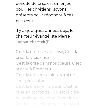
période de crise est un enjeu
pour les chrétiens : soyons
présents pour répondre à ces
besoins. »
Il y a quelques années déjà, le
chanteur évangéliste Pierre
Lachat chantait(1) :
C’est la crise, c’est la crise, C’est la
crise, la vraie crise …
C’est la crise dans nos cœurs, C’est
la crise à l’intérieur
C’est la crise des valeurs qui ne
sont plus cotées
C’est la crise, j’en ai peur, C’est la
crise en profondeur, C’est la crise
de la vie qui ne connaît pas la vie
On dirait que l’on reçoit un avant-