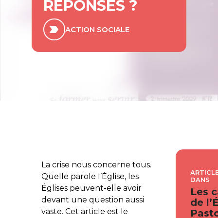
RÉPONSES ?
ACTION SOCIALE
La crise nous concerne tous.
ARTICLE
Quelle parole l’Église, les
DANS
Églises peuvent-elle avoir
Les c
devant une question aussi
de l’
vaste. Cet article est le
Pasto