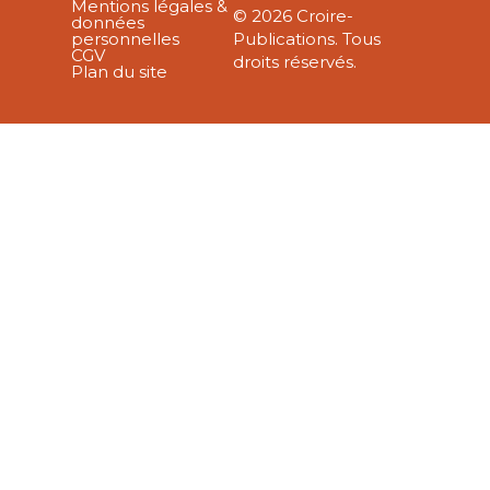
Mentions légales &
© 2026 Croire-
données
personnelles
Publications. Tous
CGV
droits réservés.
Plan du site