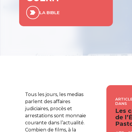
LA BIBLE
Tous les jours, les medias
ARTICLE
parlent des affaires
DANS
judiciaires, procès et
Les c
arrestations sont monnaie
de l’
courante dans l’actualité.
Pasto
Combien de films, à la