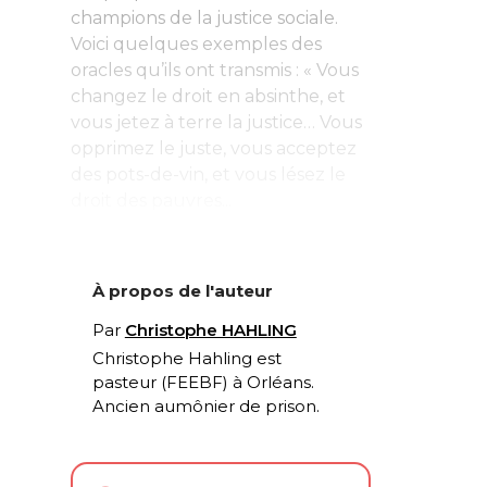
champions de la justice sociale.
Voici quelques exemples des
oracles qu’ils ont transmis : « Vous
changez le droit en absinthe, et
vous jetez à terre la justice… Vous
opprimez le juste, vous acceptez
des pots-de-vin, et vous lésez le
droit des pauvres...
À propos de l'auteur
Par
Christophe HAHLING
Christophe Hahling est
pasteur (FEEBF) à Orléans.
Ancien aumônier de prison.