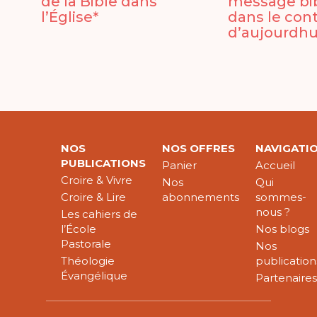
de la Bible dans
message bi
l’Église*
dans le con
d’aujourdhu
NOS
NOS OFFRES
NAVIGATI
PUBLICATIONS
Panier
Accueil
Croire & Vivre
Nos
Qui
Croire & Lire
abonnements
sommes-
nous ?
Les cahiers de
l’École
Nos blogs
Pastorale
Nos
Théologie
publication
Évangélique
Partenaire