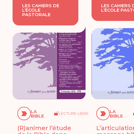
LES CAHIERS DE
LES CAHIERS 
L’ÉCOLE
L’ÉCOLE PAS
PASTORALE
LA
LA
LECTURE LIBRE
BIBLE
BIBLE
(R)animer l’étude
L’articulati