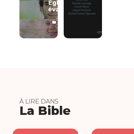
Églises
évangéliques
RÉSERVÉ
ABONNÉS
À LIRE DANS
La Bible