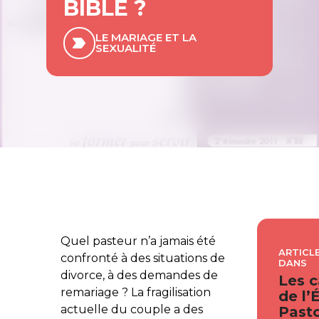
BIBLE ?
LE MARIAGE ET LA
SEXUALITÉ
Quel pasteur n’a jamais été
ARTICLE
confronté à des situations de
DANS
divorce, à des demandes de
Les c
remariage ? La fragilisation
de l’
actuelle du couple a des
Pasto