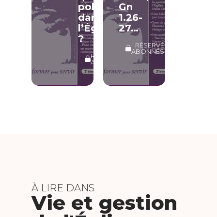
politique
Gn
dans
1.26-
l’Église
27…
?
RÉSERVÉ
ABONNÉS
RÉSERVÉ
ABONNÉS
À LIRE DANS
Vie et gestion