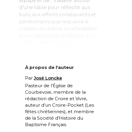
équipe et de… s’asseoir autour
d’une table pour réfléchir aux
buts, aux efforts conséquents et
persévérants que requerra la
création ou même la refondation
d’une bibliothèque d’Église. Et il
est bon enfin d’organiser...
À propos de l'auteur
Par
José Loncke
Pasteur de l’Église de
Courbevoie, membre de la
rédaction de Croire et Vivre,
auteur d’un Croire-Pocket (
Les
fêtes chrétiennes
), et membre
de la Société d’Histoire du
Baptisme Français.