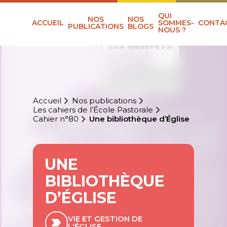
QUI
NOS
NOS
ACCUEIL
SOMMES-
CONTA
PUBLICATIONS
BLOGS
NOUS ?
Accueil
Nos publications
Les cahiers de l’École Pastorale
Cahier n°80
Une bibliothèque d’Église
UNE
BIBLIOTHÈQUE
D’ÉGLISE
VIE ET GESTION DE
L'ÉGLISE