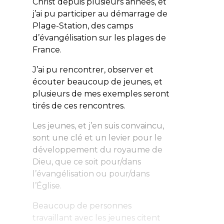
Christ
depuis plusieurs années, et
j’ai pu participer au démarrage de
Plage-Station
, des camps
d’évangélisation sur les plages de
France.
J’ai pu rencontrer, observer et
écouter beaucoup de jeunes, et
plusieurs de mes exemples seront
tirés de ces rencontres.
Les jeunes, et j’en suis convaincu,
sont une clé et un levier pour le
développement du royaume de
Dieu, que ce soit pour/dans
l’évangélisation ou pour/dans
l’Église.
Beaucoup de personnes
travaillant avec les jeunes citent