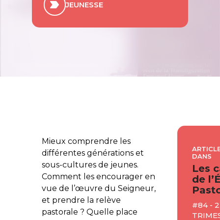
JEUNESSE
Mieux comprendre les
ARTICLE
différentes générations et
DANS
sous-cultures de jeunes.
Les c
Comment les encourager en
de l’
vue de l’œuvre du Seigneur,
Pasto
et prendre la relève
#84 - 
pastorale ? Quelle place
TRIMES